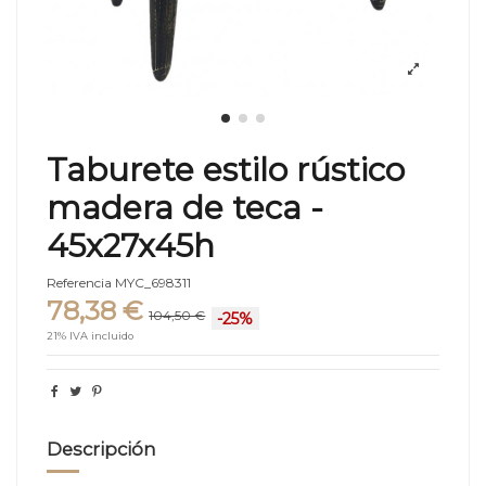
Taburete estilo rústico
madera de teca -
45x27x45h
Referencia
MYC_698311
78,38 €
104,50 €
-25%
21% IVA incluido
Descripción