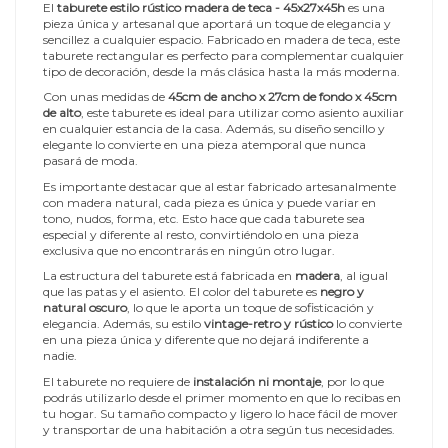
El
taburete estilo rústico madera de teca - 45x27x45h
es una
pieza única y artesanal que aportará un toque de elegancia y
sencillez a cualquier espacio. Fabricado en madera de teca, este
taburete rectangular es perfecto para complementar cualquier
tipo de decoración, desde la más clásica hasta la más moderna.
Con unas medidas de
45cm de ancho x 27cm de fondo x 45cm
de alto
, este taburete es ideal para utilizar como asiento auxiliar
en cualquier estancia de la casa. Además, su diseño sencillo y
elegante lo convierte en una pieza atemporal que nunca
pasará de moda.
Es importante destacar que al estar fabricado artesanalmente
con madera natural, cada pieza es única y puede variar en
tono, nudos, forma, etc. Esto hace que cada taburete sea
especial y diferente al resto, convirtiéndolo en una pieza
exclusiva que no encontrarás en ningún otro lugar.
La estructura del taburete está fabricada en
madera
, al igual
que las patas y el asiento. El color del taburete es
negro y
natural oscuro
, lo que le aporta un toque de sofisticación y
elegancia. Además, su estilo
vintage-retro y rústico
lo convierte
en una pieza única y diferente que no dejará indiferente a
nadie.
El taburete no requiere de
instalación ni montaje
, por lo que
podrás utilizarlo desde el primer momento en que lo recibas en
tu hogar. Su tamaño compacto y ligero lo hace fácil de mover
y transportar de una habitación a otra según tus necesidades.