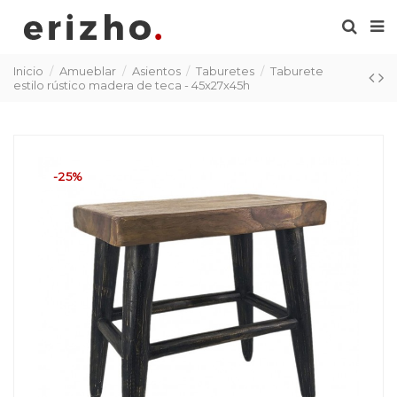
Inicio
Amueblar
Asientos
Taburetes
Taburete
estilo rústico madera de teca - 45x27x45h
-25%