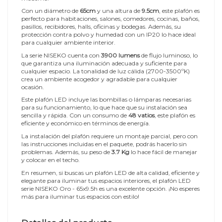
Con un diámetro de
65cm
y una altura de
9.5cm
, este plafón es
perfecto para habitaciones, salones, comedores, cocinas, baños,
pasillos, recibidores, halls, oficinas y bodegas. Además, su
protección contra polvo y humedad con un IP20 lo hace ideal
para cualquier ambiente interior.
La serie NISEKO cuenta con
3900 lumens
de flujo luminoso, lo
que garantiza una iluminación adecuada y suficiente para
cualquier espacio. La tonalidad de luz cálida (2700-3500ºK)
crea un ambiente acogedor y agradable para cualquier
ocasión.
Este plafón LED incluye las bombillas o lámparas necesarias
para su funcionamiento, lo que hace que su instalación sea
sencilla y rápida. Con un consumo de
48 vatios
, este plafón es
eficiente y económico en términos de energía.
La instalación del plafón requiere un montaje parcial, pero con
las instrucciones incluidas en el paquete, podrás hacerlo sin
problemas. Además, su peso de
3.7 Kg
lo hace fácil de manejar
y colocar en el techo.
En resumen, si buscas un plafón LED de alta calidad, eficiente y
elegante para iluminar tus espacios interiores, el plafón LED
serie NISEKO Oro - 65x9.5h es una excelente opción. ¡No esperes
más para iluminar tus espacios con estilo!