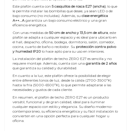
Este plafón cuenta con
5 casquillos de rosca E27 (ancha)
, lo que
le permite instalar las bombillas que desee, ya sean LED o de
bajo consumo (no incluidas). Además, su
clase energética
A++...A
garantiza un bajo consumo eléctrico y una gran
eficiencia energética.
Con unas medidas de
50 cm de ancho y 13,5 cm de altura
, este
plafón se adapta a cualquier espacio y es ideal para ubicarlo en
el hall, despacho, oficina, bodega, dormitorio, salón, comedor,
cocina, cuarto de baño o recibidor. Su
protección contra polvo
y humedad IP20
lo hace apto para su uso en interiores.
La instalación del plafón de techo ZERO E27 es sencilla y no
requiere montaje. Además, cuenta con una
garantía de 2 años
que garantiza su calidad y durabilidad.
En cuanto a la luz, este plafón ofrece la posibilidad de elegir
entre diferentes tonos de luz, desde la cálida (2700-3500ºK)
hasta la fría (5000-6500ºK), lo que permite adaptarse a las
necesidades y gustos de cada cliente.
En resumen, el plafón de techo ZERO E27 es un producto
versátil, funcional y de gran calidad, ideal para iluminar
cualquier espacio con estilo y elegancia. Su diseño moderno-
contemporáneo, su eficiencia energética y su fácil instalación lo
convierten en una opción perfecta para cualquier hogar u
oficina.