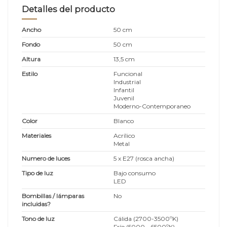
Detalles del producto
Ancho
50 cm
Fondo
50 cm
Altura
13,5 cm
Estilo
Funcional
Industrial
Infantil
Juvenil
Moderno-Contemporaneo
Color
Blanco
Materiales
Acrílico
Metal
Numero de luces
5 x E27 (rosca ancha)
Tipo de luz
Bajo consumo
LED
Bombillas / lámparas
No
incluidas?
Tono de luz
Cálida (2700-3500ºK)
Frío (5000 - 6500ºK)