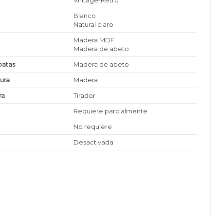
Vintage-Retro
Blanco
Natural claro
Madera MDF
Madera de abeto
patas
Madera de abeto
tura
Madera
ra
Tirador
Requiere parcialmente
No requiere
Desactivada