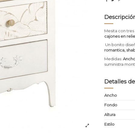
Descripció
Mesita con tres
cajones en reli
Un bonito dise
romantica, shab
Medidas:
Ancho
suministra mont
Detalles de
Ancho
Fondo
Altura
Estilo