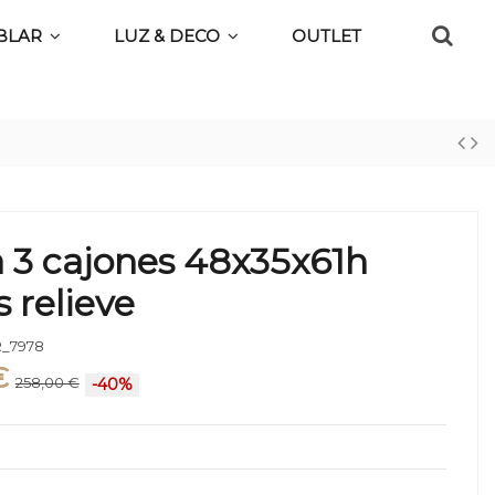
BLAR
LUZ & DECO
OUTLET
 3 cajones 48x35x61h
s relieve
_7978
€
258,00 €
-40%