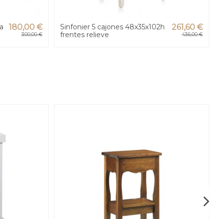
a
180,00 €
Sinfonier 5 cajones 48x35x102h
261,60 €
frentes relieve
300,00 €
436,00 €