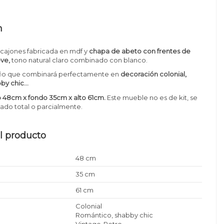
n
 cajones fa
bricada en mdf y
chapa de abeto con frentes de
eve,
tono natural claro combinado con blanco.
ño que combinará perfectamente en
decoración colonial,
by chic...
 48cm x fondo 35cm x alto 61cm
.
Este mueble no es de kit, se
ado total o parcialmente.
l producto
48 cm
35 cm
61 cm
Colonial
Romántico, shabby chic