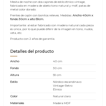
Mesita de noche con dos cajones de estilo étnico vintage,
fabricada en madera de abeto tono natural y mdf, patas de
metal color dorado.
Frentes de cajón con bonitos relieves. Medidas:
Ancho 40cm x
fondo 30cm x alto 59
cm
.
Importante: al estar fabricado con madera natural cada pieza
es única, por lo que puede diferir de la imagen en tono, nudos,
veta, etc.
Producto con 2 años de garantía.
Detalles del producto
Ancho
40 cm
Fondo
30 cm
Altura
59 cm
Estilo
Nórdico-escandinavo
Vintage-Retro
Étnico
Color
Natural claro
Materiales
Madera MDF