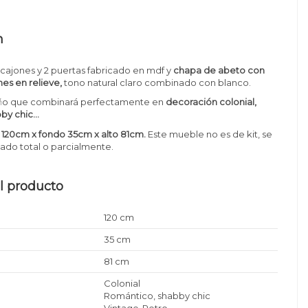
n
cajones y 2 puertas fa
bricado en mdf y
chapa de abeto con
nes en relieve,
tono natural claro combinado con blanco.
ño que combinará perfectamente en
decoración colonial,
by chic...
120cm x fondo 35cm x alto 81cm
.
Este mueble no es de kit, se
ado total o parcialmente.
l producto
120 cm
35 cm
81 cm
Colonial
Romántico, shabby chic