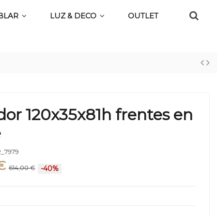
BLAR
LUZ & DECO
OUTLET
or 120x35x81h frentes en
e
_7979
€
614,00 €
-40%