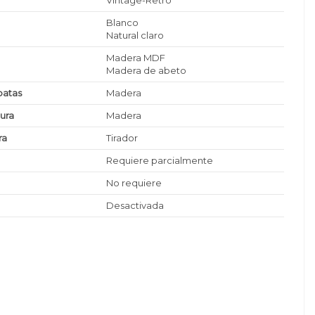
Vintage-Retro
Blanco
Natural claro
Madera MDF
Madera de abeto
patas
Madera
tura
Madera
ra
Tirador
Requiere parcialmente
No requiere
Desactivada