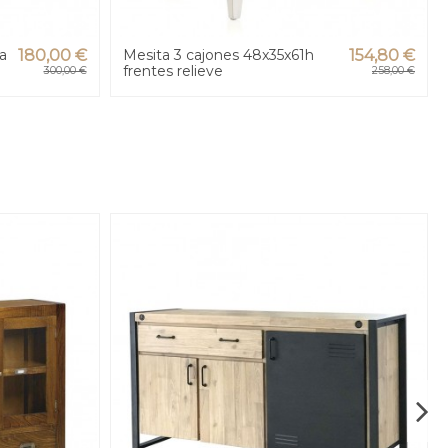
a
180,00 €
Mesita 3 cajones 48x35x61h
154,80 €
frentes relieve
300,00 €
258,00 €