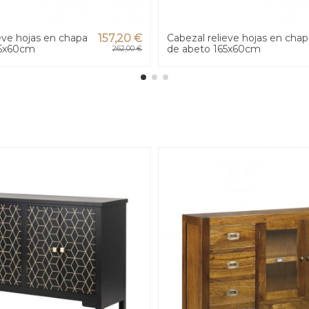
eve hojas en chapa
157,20 €
Cabezal relieve hojas en chap
45x60cm
de abeto 165x60cm
262,00 €