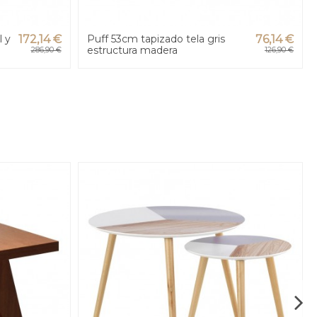
l y
172,14 €
Puff 53cm tapizado tela gris
76,14 €
estructura madera
286,90 €
126,90 €