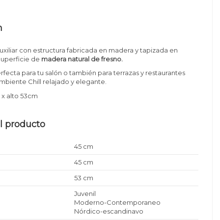
n
uxiliar con estructura fabricada en madera y tapizada en
 Superficie de
madera natural de fresno.
rfecta para tu salón o también para terrazas y restaurantes
biente Chill relajado y elegante.
x alto 53cm
l producto
45 cm
45 cm
53 cm
Juvenil
Moderno-Contemporaneo
Nórdico-escandinavo