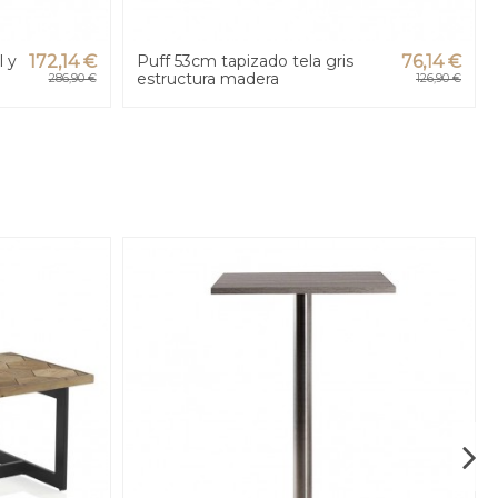
l y
172,14 €
Puff 53cm tapizado tela gris
76,14 €
estructura madera
286,90 €
126,90 €