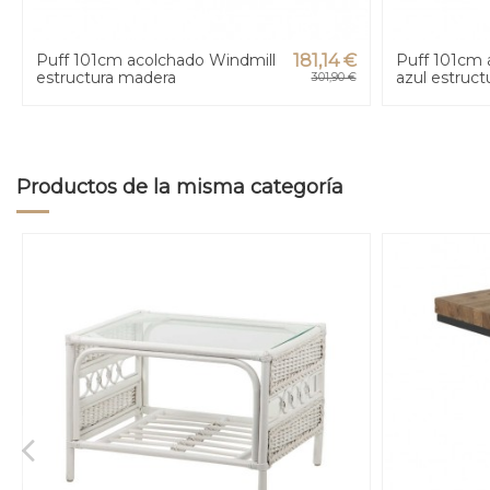
Puff 101cm acolchado Windmill
181,14 €
Puff 101cm 
estructura madera
azul estruc
301,90 €
Productos de la misma categoría