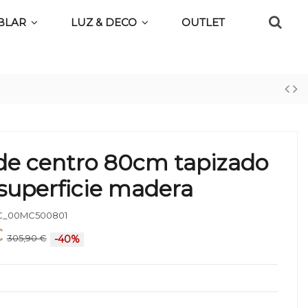
BLAR
LUZ & DECO
OUTLET
de centro 80cm tapizado
 superficie madera
_00MC500801
€
305,90 €
-40%