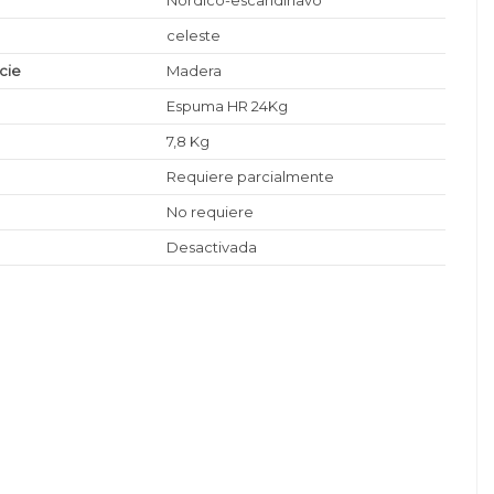
Nórdico-escandinavo
celeste
icie
Madera
Espuma HR 24Kg
7,8 Kg
Requiere parcialmente
No requiere
Desactivada