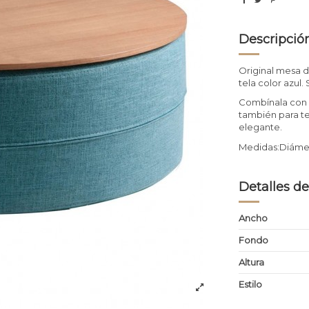
Descripció
Original mesa d
tela color azul.
Combínala con l
también para te
elegante.
Medidas:Diámet
Detalles de
Ancho
Fondo
Altura
Estilo