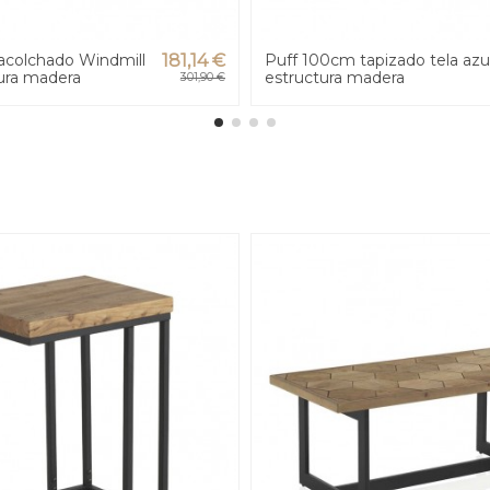
acolchado Windmill
181,14 €
Puff 100cm tapizado tela azu
tura madera
estructura madera
301,90 €