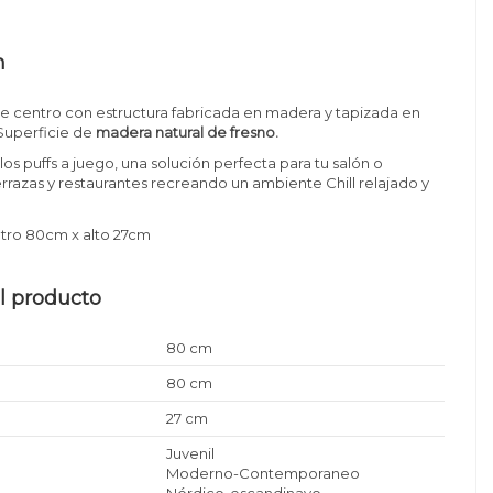
n
e centro con estructura fabricada en madera y tapizada en
 Superficie de
madera natural de fresno.
os puffs a juego, una solución perfecta para tu salón o
rrazas y restaurantes recreando un ambiente Chill relajado y
ro 80cm x alto 27cm
l producto
80 cm
80 cm
27 cm
Juvenil
Moderno-Contemporaneo