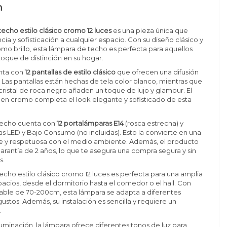
n
echo estilo clásico cromo 12 luces
es una pieza única que
cia y sofisticación a cualquier espacio. Con su diseño clásico y
o brillo, esta lámpara de techo es perfecta para aquellos
oque de distinción en su hogar.
nta con
12 pantallas de estilo clásico
que ofrecen una difusión
. Las pantallas están hechas de tela color blanco, mientras que
cristal de roca negro añaden un toque de lujo y glamour. El
en cromo completa el look elegante y sofisticado de esta
techo cuenta con
12 portalámparas E14
(rosca estrecha) y
s LED y Bajo Consumo (no incluidas). Esto la convierte en una
te y respetuosa con el medio ambiente. Además, el producto
arantía de 2 años, lo que te asegura una compra segura y sin
s.
echo estilo clásico cromo 12 luces es perfecta para una amplia
acios, desde el dormitorio hasta el comedor o el hall. Con
lable de 70-200cm, esta lámpara se adapta a diferentes
ustos. Además, su instalación es sencilla y requiere un
.
luminación, la lámpara ofrece diferentes tonos de luz para