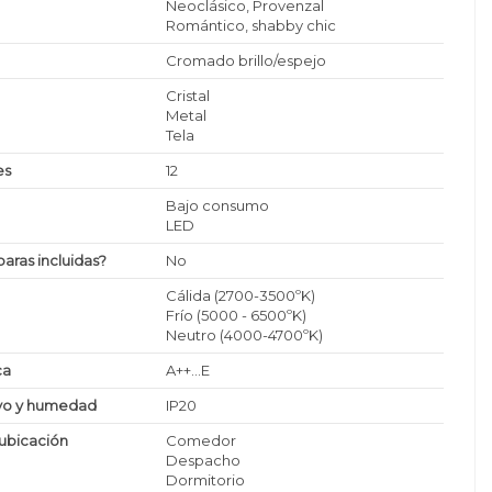
Neoclásico, Provenzal
Romántico, shabby chic
Cromado brillo/espejo
Cristal
Metal
Tela
es
12
Bajo consumo
LED
paras incluidas?
No
Cálida (2700-3500ºK)
Frío (5000 - 6500ºK)
Neutro (4000-4700ºK)
ca
A++...E
lvo y humedad
IP20
ubicación
Comedor
Despacho
Dormitorio