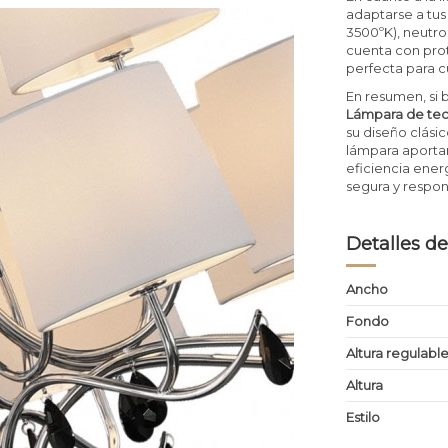
adaptarse a tus
3500ºK), neutro
cuenta con prot
perfecta para c
En resumen, si 
Lámpara de tech
su diseño clásic
lámpara aportar
eficiencia ener
segura y respon
Detalles de
Ancho
Fondo
Altura regulabl
Altura
Estilo