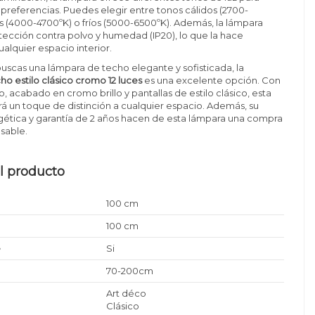
 preferencias. Puedes elegir entre tonos cálidos (2700-
s (4000-4700ºK) o fríos (5000-6500ºK). Además, la lámpara
ección contra polvo y humedad (IP20), lo que la hace
ualquier espacio interior.
buscas una lámpara de techo elegante y sofisticada, la
o estilo clásico cromo 12 luces
es una excelente opción. Con
o, acabado en cromo brillo y pantallas de estilo clásico, esta
á un toque de distinción a cualquier espacio. Además, su
gética y garantía de 2 años hacen de esta lámpara una compra
sable.
l producto
100 cm
100 cm
e
Si
70-200cm
Art déco
Clásico