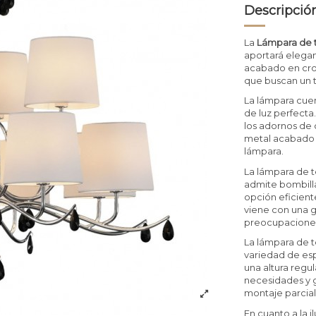
Descripció
La
Lámpara de t
aportará elegan
acabado en crom
que buscan un t
La lámpara cue
de luz perfecta
los adornos de 
metal acabado 
lámpara.
La lámpara de 
admite bombilla
opción eficien
viene con una g
preocupacione
La lámpara de t
variedad de esp
una altura regu
necesidades y g
montaje parcial
En cuanto a la i