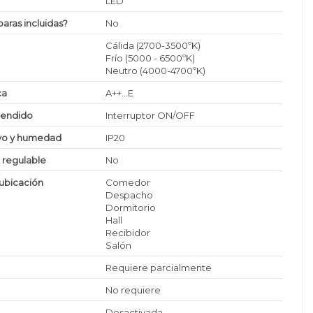
LED
paras incluidas?
No
Cálida (2700-3500ºK)
Frío (5000 - 6500ºK)
Neutro (4000-4700ºK)
ca
A++...E
cendido
Interruptor ON/OFF
lvo y humedad
IP20
z regulable
No
ubicación
Comedor
Despacho
Dormitorio
Hall
Recibidor
Salón
Requiere parcialmente
No requiere
Desactivada