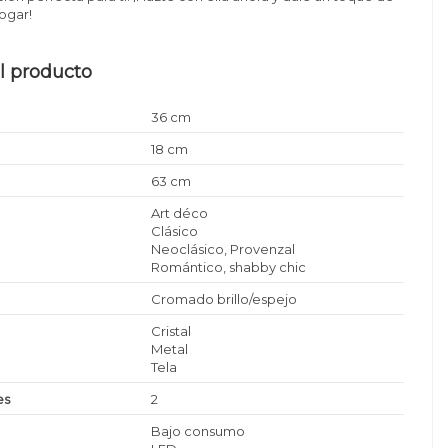
hogar!
l producto
36 cm
18 cm
63 cm
Art déco
Clásico
Neoclásico, Provenzal
Romántico, shabby chic
Cromado brillo/espejo
Cristal
Metal
Tela
es
2
Bajo consumo