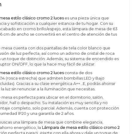
n
esa estilo clásico cromo 2 luces
es una pieza única que
cia y sofisticación a cualquier estancia de tu hogar. Con su
y acabado en cromo brillo/espejo, esta lámpara de mesa de 63
36 cm de ancho se convertirá en el centro de atención de tus
 mesa cuenta con dos pantallas de tela color blanco que
usión de luz perfecta, así como un adorno de cristal de roca
 un toque de distinción. Además, su sistema de encendido es
uptor ON/OFF, lo que la hace muy fácil de utilizar.
esa estilo clásico cromo 2 luces
consta de dos
14 (rosca estrecha) que admiten bombillas LED y Bajo
uidas). Gracias a su clase energética A++...E, podrás ahorrar
 la luz sin renunciar a la iluminación que necesitas.
 mesa es perfecta para ubicar en el dormitorio, salón,
dor, hall o despacho. Su instalación es muy sencilla y no
ntaje completo, solo parcial. Además, cuenta con protección
humedad IP20 y una garantía de 2 años.
si buscas una lámpara de mesa que combine elegancia,
 ahorro energético, la
Lámpara de mesa estilo clásico cromo 2
ción perfecta para ti. ¡Hazte con ella ahora y dale un toque de