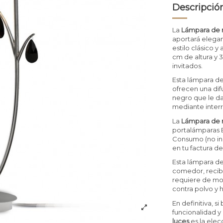
Descripció
La
Lámpara de m
aportará elegan
estilo clásico 
cm de altura y 
invitados.
Esta lámpara de
ofrecen una dif
negro que le da
mediante interr
La
Lámpara de m
portalámparas E
Consumo (no incl
en tu factura de
Esta lámpara de
comedor, recibi
requiere de mo
contra polvo y 
En definitiva, 
funcionalidad y
luces
es la elec