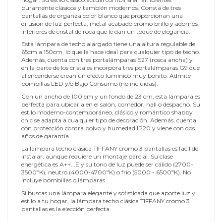
puramente clásicos y también modernos. Consta de tres
pantallas de organza color blanco que proporcionan una
difusión de luz perfecta, metal acabado cromo brillo y adornos
inferiores de cristal de roca que le dan un toque de elegancia.
Esta lámpara de techo alargado tiene una altura regulable de
65cm a 150cm, lo que la hace ideal para cualquier tipo de techo.
Además, cuenta con tres portalámparas E27 (rosca ancha) y
en la parte de los cristales incorpora tres portalámparas G9 que
al encenderse crean un efecto lumínico muy bonito. Admite
bombillas LED y/o Bajo Consumo (no incluidas).
Con un ancho de 100 cm y un fondo de 23 cm, esta lámpara es
perfecta para ubicarla en el salón, comedor, hall o despacho. Su
estilo moderno-contemporáneo, clásico y romántico shabby
chic se adapta a cualquier tipo de decoración. Además, cuenta
con protección contra polvo y humedad IP20 y viene con dos
años de garantía.
La lámpara techo clásica TIFFANY cromo 3 pantallas es fácil de
instalar, aunque requiere un montaje parcial. Su clase
energética es A++...E y su tono de luz puede ser cálido (2700-
3500ºK), neutro (4000-4700ºK) o frío (5000 - 6500ºK). No
incluye bombillas o lámparas.
Si buscas una lámpara elegante y sofisticada que aporte luz y
estilo a tu hogar, la lámpara techo clásica TIFFANY cromo 3
pantallas es la elección perfecta.