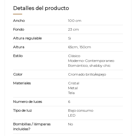
Detalles del producto
Ancho
100 cm
Fondo
23 cm
Altura regulable
Si
Altura
65cm, 150cm
Estilo
Clásico
Moderno-Contemporaneo
Romántico, shabby chic
Color
Cromado brillo/espejo
Materiales
Cristal
Metal
Tela
Numero de luces
6
Tipo de luz
Bajo consumo
LED
Bombillas / lámparas
No
incluidas?