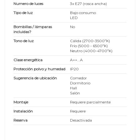
Numero de luces
3x E27 (rosca ancha)
Tipo de luz
Bajo consumo
LED
Bombillas / lámparas
No
incluidas?
Tono de luz
Cálida (2700-3500ºK)
Frío (5000 - 6500ºK)
Neutro (4000-4700ºK)
Clase energética
A++...A
Protección polvo y humedad
IP20
Sugerencia de ubicación
Comedor
Dormitorio
Hall
Salón
Montaje
Requiere parcialmente
Instalación
Requiere
Reserva
Desactivada