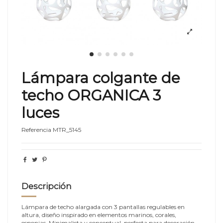
Lámpara colgante de
techo ORGANICA 3
luces
Referencia
MTR_5145
Descripción
Lámpara de techo alargada con 3 pantallas regulables en
altura, diseño inspirado en elementos marinos, corales,
esponjas. M
inimalista y conceptual, p
erfecta para decoración