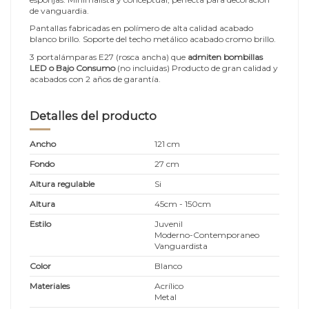
de vanguardia.
Pantallas fabricadas en polímero de alta calidad acabado
blanco brillo. Soporte del techo metálico acabado cromo brillo.
3 portalámparas E27 (rosca ancha) que
admiten bombillas
LED o Bajo Consumo
(no incluidas) Producto de gran calidad y
acabados con 2 años de garantía.
Detalles del producto
Ancho
121 cm
Fondo
27 cm
Altura regulable
Si
Altura
45cm - 150cm
Estilo
Juvenil
Moderno-Contemporaneo
Vanguardista
Color
Blanco
Materiales
Acrílico
Metal