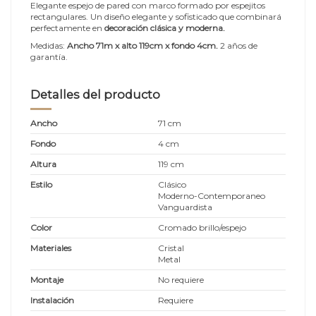
Elegante espejo de pared con marco formado por espejitos
rectangulares.
Un diseño elegante y sofisticado que combinará
perfectamente en
decoración clásica y moderna.
Medidas:
Ancho 71m x alto 119cm x fondo 4cm.
2 años de
garantía.
Detalles del producto
Ancho
71 cm
Fondo
4 cm
Altura
119 cm
Estilo
Clásico
Moderno-Contemporaneo
Vanguardista
Color
Cromado brillo/espejo
Materiales
Cristal
Metal
Montaje
No requiere
Instalación
Requiere