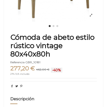
Cómoda de abeto estilo
rústico vintage
80x40x80h
Referencia
GBR_10181
277,20 €
462,00 €
-40%
21% IVA incluido
Descripción