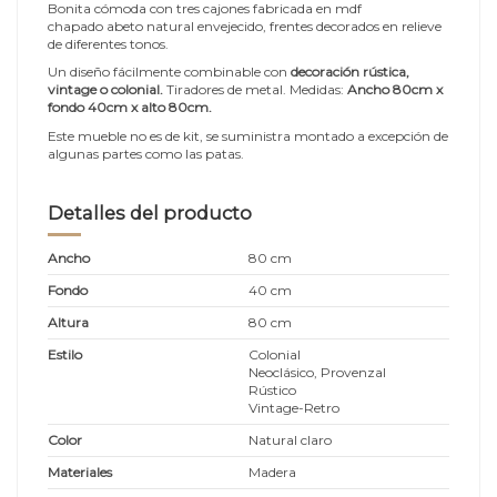
Bonita cómoda con tres cajones fabricada en mdf
chapado abeto natural envejecido, frentes decorados en relieve
de diferentes tonos.
Un diseño fácilmente combinable con
decoración rústica,
vintage o colonial.
Tiradores de metal. Medidas:
Ancho 80cm x
fondo 40cm x alto 80cm
.
Este mueble no es de kit, se suministra montado a excepción de
algunas partes como las patas.
Detalles del producto
Ancho
80 cm
Fondo
40 cm
Altura
80 cm
Estilo
Colonial
Neoclásico, Provenzal
Rústico
Vintage-Retro
Color
Natural claro
Materiales
Madera