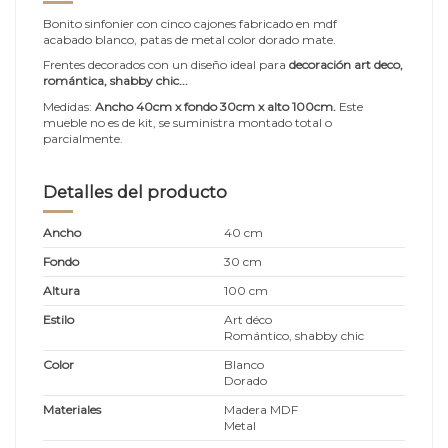
Bonito sinfonier con cinco cajones fabricado en mdf
acabado blanco, patas de metal color dorado mate.
Frentes decorados con un diseño ideal para
decoración art deco,
romántica, shabby chic...
Medidas:
Ancho 40cm x fondo 30cm x alto 100cm
.
Este
mueble no es de kit, se suministra montado total o
parcialmente.
Detalles del producto
Ancho
40 cm
Fondo
30 cm
Altura
100 cm
Estilo
Art déco
Romántico, shabby chic
Color
Blanco
Dorado
Materiales
Madera MDF
Metal