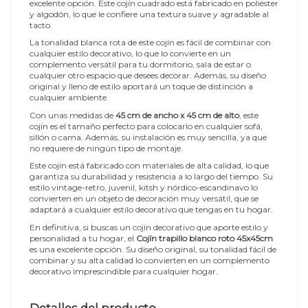
excelente opción. Este cojín cuadrado está fabricado en poliéster
y algodón, lo que le confiere una textura suave y agradable al
tacto.
La tonalidad blanca rota de este cojín es fácil de combinar con
cualquier estilo decorativo, lo que lo convierte en un
complemento versátil para tu dormitorio, sala de estar o
cualquier otro espacio que desees decorar. Además, su diseño
original y lleno de estilo aportará un toque de distinción a
cualquier ambiente.
Con unas medidas de
45 cm de ancho x 45 cm de alto
, este
cojín es el tamaño perfecto para colocarlo en cualquier sofá,
sillón o cama. Además, su instalación es muy sencilla, ya que
no requiere de ningún tipo de montaje.
Este cojín está fabricado con materiales de alta calidad, lo que
garantiza su durabilidad y resistencia a lo largo del tiempo. Su
estilo vintage-retro, juvenil, kitsh y nórdico-escandinavo lo
convierten en un objeto de decoración muy versátil, que se
adaptará a cualquier estilo decorativo que tengas en tu hogar.
En definitiva, si buscas un cojín decorativo que aporte estilo y
personalidad a tu hogar, el
Cojín trapillo blanco roto 45x45cm
es una excelente opción. Su diseño original, su tonalidad fácil de
combinar y su alta calidad lo convierten en un complemento
decorativo imprescindible para cualquier hogar.
Detalles del producto