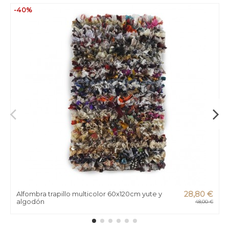
-40%
Alfombra trapillo multicolor 60x120cm yute y
28,80 €
algodón
48,00 €