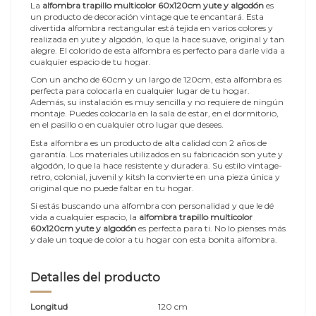
La
alfombra trapillo multicolor 60x120cm yute y algodón
es
un producto de decoración vintage que te encantará. Esta
divertida alfombra rectangular está tejida en varios colores y
realizada en yute y algodón, lo que la hace suave, original y tan
alegre. El colorido de esta alfombra es perfecto para darle vida a
cualquier espacio de tu hogar.
Con un ancho de 60cm y un largo de 120cm, esta alfombra es
perfecta para colocarla en cualquier lugar de tu hogar.
Además, su instalación es muy sencilla y no requiere de ningún
montaje. Puedes colocarla en la sala de estar, en el dormitorio,
en el pasillo o en cualquier otro lugar que desees.
Esta alfombra es un producto de alta calidad con 2 años de
garantía. Los materiales utilizados en su fabricación son yute y
algodón, lo que la hace resistente y duradera. Su estilo vintage-
retro, colonial, juvenil y kitsh la convierte en una pieza única y
original que no puede faltar en tu hogar.
Si estás buscando una alfombra con personalidad y que le dé
vida a cualquier espacio, la
alfombra trapillo multicolor
60x120cm yute y algodón
es perfecta para ti. No lo pienses más
y dale un toque de color a tu hogar con esta bonita alfombra.
Detalles del producto
Longitud
120 cm