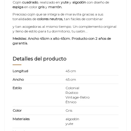
Cojín
cuadrado
, realizado en
yute
y
algodón
con diseño de
espiga
en color
gris
y
marrón.
Precioso cojín que se integra de maravilla gracias a sus
tonalidades de
colores neutros,
tan fáciles de combinar
y tan acogedoras al mismo tiempo. Un complemento original
y lleno de estilo para tu dormitorio, tu salón...
Medidas:
Ancho 45cm x alto 45
cm.
Producto con 2 años de
garantía.
Detalles del producto
Longitud
45 cm
Ancho
45 cm
Estilo
Colonial
Rústico
Vintage-Retro
Étnico
Color
Gris
Materiales
algodón
yute