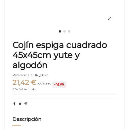
Cojín espiga cuadrado
45x45cm yute y
algodón
Referencia
GBR_6823
21,42 €
35,70 €
-40%
21% IVA incluido
Descripción