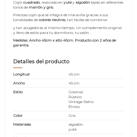
Cojín
cuadrado
, realizado en
yute
y
algodón
tejido en diferentes
tonos de
marrón y gris.
Precioso cojín que se integra de maravilla gracias a sus
tonalidades de
colores neutros,
tan fáciles de combinar
y tan acogedoras al mismo tiempo. Un complemento original
y lleno de estilo para tu dormitorio, tu salón...
Medidas:
Ancho 45cm x alto 45
cm.
Producto con 2 años de
garantía.
Detalles del producto
Longitud
45 cm
Ancho
45 cm
Estilo
Colonial
Rústico
Vintage-Retro
Étnico
Color
Gris
Materiales
algodón
yute