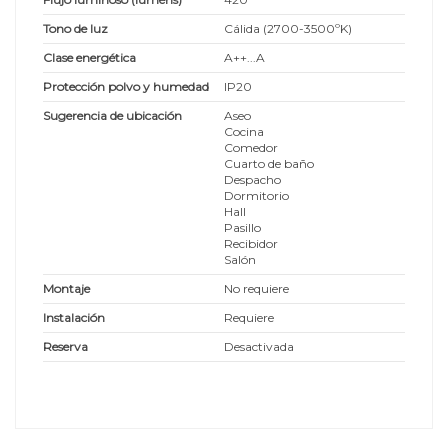
Tono de luz
Cálida (2700-3500ºK)
Clase energética
A++...A
Protección polvo y humedad
IP20
Sugerencia de ubicación
Aseo
Cocina
Comedor
Cuarto de baño
Despacho
Dormitorio
Hall
Pasillo
Recibidor
Salón
Montaje
No requiere
Instalación
Requiere
Reserva
Desactivada