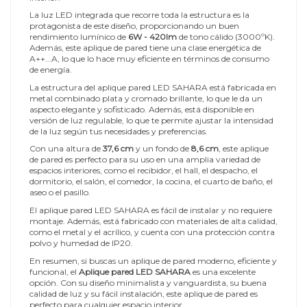
La luz LED integrada que recorre toda la estructura es la
protagonista de este diseño, proporcionando un buen
rendimiento lumínico de
6W - 420lm
de tono cálido (3000ºK).
Además, este aplique de pared tiene una clase energética de
A++...A, lo que lo hace muy eficiente en términos de consumo
de energía.
La estructura del aplique pared LED SAHARA está fabricada en
metal combinado plata y cromado brillante, lo que le da un
aspecto elegante y sofisticado. Además, está disponible en
versión de luz regulable, lo que te permite ajustar la intensidad
de la luz según tus necesidades y preferencias.
Con una altura de
37,6 cm
y un fondo de
8,6 cm
, este aplique
de pared es perfecto para su uso en una amplia variedad de
espacios interiores, como el recibidor, el hall, el despacho, el
dormitorio, el salón, el comedor, la cocina, el cuarto de baño, el
aseo o el pasillo.
El aplique pared LED SAHARA es fácil de instalar y no requiere
montaje. Además, está fabricado con materiales de alta calidad,
como el metal y el acrílico, y cuenta con una protección contra
polvo y humedad de IP20.
En resumen, si buscas un aplique de pared moderno, eficiente y
funcional, el
Aplique pared LED SAHARA
es una excelente
opción. Con su diseño minimalista y vanguardista, su buena
calidad de luz y su fácil instalación, este aplique de pared es
perfecto para cualquier espacio interior.