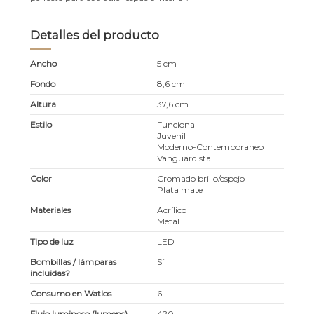
Detalles del producto
Ancho
5 cm
Fondo
8,6 cm
Altura
37,6 cm
Estilo
Funcional
Juvenil
Moderno-Contemporaneo
Vanguardista
Color
Cromado brillo/espejo
Plata mate
Materiales
Acrílico
Metal
Tipo de luz
LED
Bombillas / lámparas
Sí
incluidas?
Consumo en Watios
6
Flujo luminoso (lumens)
420