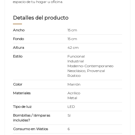
espacio de tu hogar u oficina.
Detalles del producto
Ancho
15 cm
Fondo
15 cm
Altura
42 cm
Estilo
Funcional
Industrial
Moderno-Contemporaneo
Neoclásico, Provenzal
Rústico
Color
Marrón
Materiales
Acrílico
Metal
Tipo de luz
LED
Bombillas / lámparas
Sí
incluidas?
Consumo en Watios
6