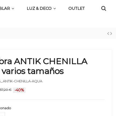
BLAR
LUZ & DECO
OUTLET
bra ANTIK CHENILLA
 varios tamaños
_ANTIK-CHENILLA-AQUA
57,20 €
-40%
ionado