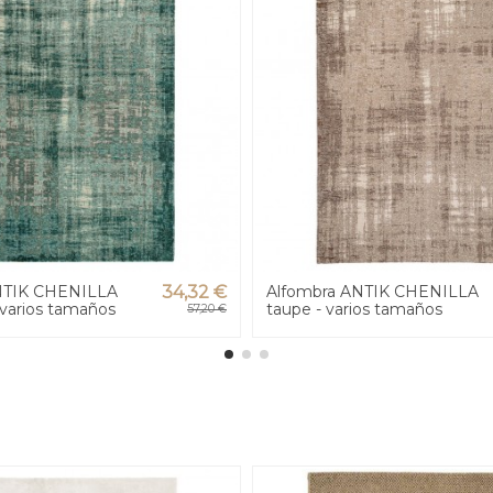
NTIK CHENILLA
34,32 €
Alfombra ANTIK CHENILLA
 varios tamaños
taupe - varios tamaños
57,20 €