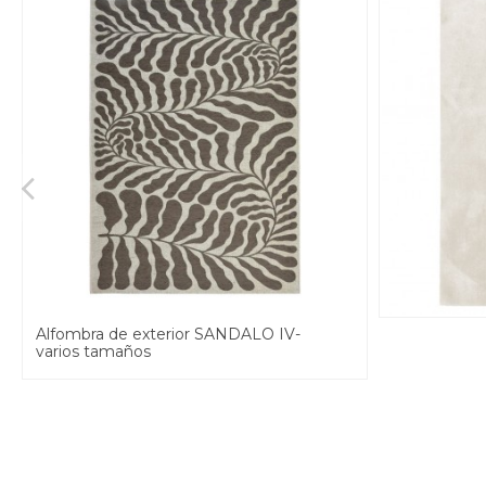
Alfombra de exterior SANDALO IV-
varios tamaños