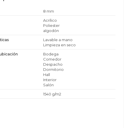
8 mm
Acrílico
Poliester
algodón
ticas
Lavable a mano
Limpieza en seco
ubicación
Bodega
Comedor
Despacho
Dormitorio
Hall
Interior
Salón
1540 g/m2