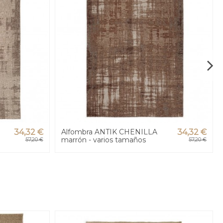
34,32 €
Alfombra ANTIK CHENILLA
34,32 €
marrón - varios tamaños
57,20 €
57,20 €