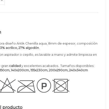
n
bra diseño Antik Chenilla aqua, 8mm de espesor, composición
53% acrilico, 27% algodón
.
con aspirador o cepillo, es lavable a mano y admite limpieza en
 gran
calidad
y excelentes acabados. Tamaños disponibles:
x150cm, 140x200cm
, 155x230cm, 200x290cm, 240x340cm
l producto