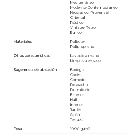
Mediterráneo
Moderno-Contemporaneo
Neoclásico, Provenzal
Oriental
Rústico
Vintage-Retro
Étnico
Materiales
Poliester
Polipropileno
Otras características
Lavable a mano
Limpieza en seco
Sugerencia de ubicación
Bodega
Cocina
Comedor
Despacho
Dormitorio
Exterior
Hall
Interior
Jardin
Salón
Terraza
Peso
1000 g/m2