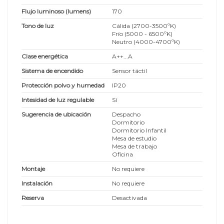
Flujo luminoso (lumens)
170
Tono de luz
Cálida (2700-3500ºK)
Frío (5000 - 6500ºK)
Neutro (4000-4700ºK)
Clase energética
A++...A
Sistema de encendido
Sensor táctil
Protección polvo y humedad
IP20
Intesidad de luz regulable
Sí
Sugerencia de ubicación
Despacho
Dormitorio
Dormitorio Infantil
Mesa de estudio
Mesa de trabajo
Oficina
Montaje
No requiere
Instalación
No requiere
Reserva
Desactivada