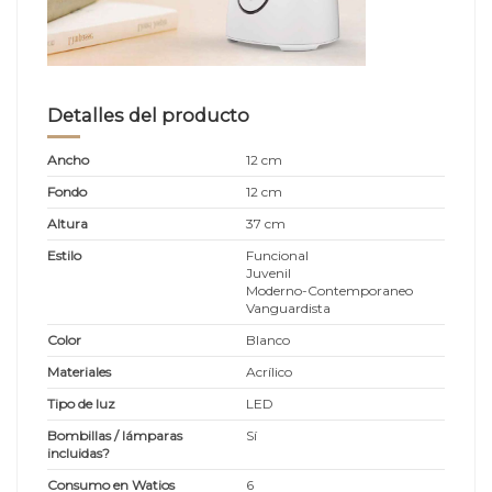
Detalles del producto
Ancho
12 cm
Fondo
12 cm
Altura
37 cm
Estilo
Funcional
Juvenil
Moderno-Contemporaneo
Vanguardista
Color
Blanco
Materiales
Acrílico
Tipo de luz
LED
Bombillas / lámparas
Sí
incluidas?
Consumo en Watios
6