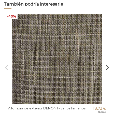
También podría interesarle
-40%
Alfombra de exterior DENON I - varios tamaños
18,72 €
31,20 €