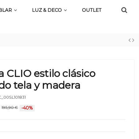
BLAR
LUZ & DECO
OUTLET
 CLIO estilo clásico
do tela y madera
_00SL101831
195,90 €
-40%