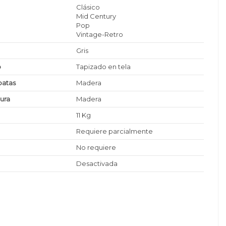
Clásico
Mid Century
Pop
Vintage-Retro
Gris
o
Tapizado en tela
patas
Madera
tura
Madera
11 Kg
Requiere parcialmente
No requiere
Desactivada