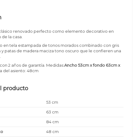
n
o clásico renovado perfecto como elemento decorativo en
 de la casa.
do en tela estampada de tonos morados combinado con gris
ra y patas de madera maciza tono oscuro que le confieren una
.
con 2 años de garantía. Medidas:
Ancho 53cm x fondo 63cm x
ura del asiento: 48cm
l producto
53 cm
63 cm
84 cm
to
48 cm