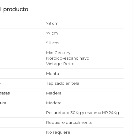
l producto
78 cm
77 cm
90 cm
Mid Century
Nórdico-escandinavo
Vintage-Retro
Menta
o
Tapizado en tela
patas
Madera
tura
Madera
Poliuretano 30Kg y espuma HR 24Kg
Requiere parcialmente
No requiere