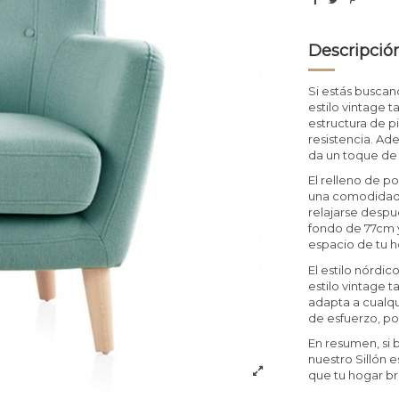
Descripció
Si estás buscan
estilo vintage t
estructura de p
resistencia. Ad
da un toque de f
El relleno de p
una comodidad e
relajarse despu
fondo de 77cm y
espacio de tu h
El estilo nórdi
estilo vintage t
adapta a cualq
de esfuerzo, po
En resumen, si 
nuestro Sillón e
que tu hogar bri