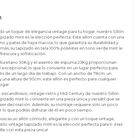
n
do un toque de elegancia vintage para tu hogar, nuestro Sillón
apizado mint es la elección perfecta. Este sillón cuenta con una
ino y patas de haya maciza, lo que garantiza su durabilidad y
emás, su tapizado en tela 100% poliéster en tono verde mint le
rescura y sofisticación.
oliuretano 30Kg y el asiento de espuma 23Kg proporcionan
xcepcional, lo que lo convierte en un lugar perfecto para
és de un largo día de trabajo. Con un ancho de 78cm, un
 una altura de 90cm, este sillón es perfecto para cualquier
ogar.
co-escandinavo, vintage-retro y Mid Century de nuestro Sillón
apizado mint lo convierte en una pieza única y versátil que se
uier decoración. Además, su montaje requiere solo un poco
r lo que podrás disfrutar de él en poco tiempo.
buscas un sillón cómodo, elegante y con un toque vintage,
stilo vintage tapizado mint es la elección perfecta para ti. ¡Haz
lle con esta pieza única!