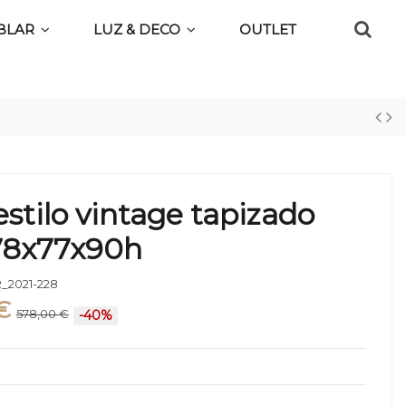
BLAR
LUZ & DECO
OUTLET
 estilo vintage tapizado
78x77x90h
_2021-228
€
578,00 €
-40%