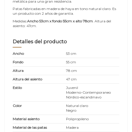
metálica para una gran resistencia.
Patas fabricadas en madera de haya en tono natural claro. Es
un producto con 2 años de garantía.
Medidas:
Ancho 53cm x fondo 55cm x alto 78cm
. Altura del
asiento: 47cm.
Detalles del producto
Ancho
53 cm
Fondo
55 cm
Altura
78 cm
Altura del asiento
47 cm
Estilo
Juvenil
Moderno-Contemporaneo
Nórdico-escandinavo
Color
Natural claro
Negro
Material asiento
Polipropileno
Material de las patas
Madera