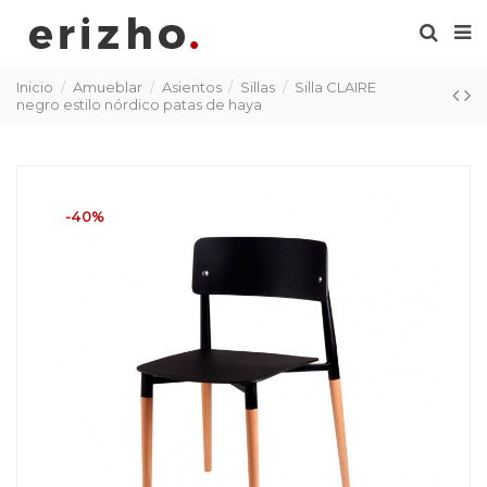
Inicio
Amueblar
Asientos
Sillas
Silla CLAIRE
negro estilo nórdico patas de haya
-40%