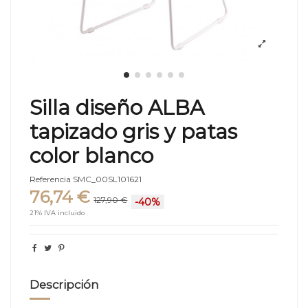
Silla diseño ALBA
tapizado gris y patas
color blanco
Referencia
SMC_00SL101621
76,74 €
127,90 €
-40%
21% IVA incluido
Descripción