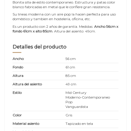
Bonita silla de estilo contemporaneo. Estructura y patas color
blanco fabricadas en metal que le confiere gran resistencia.
Su lineas moderna con un aire pop la hacen perfecta para uso
doméstico y tambien en hostelería, oficina, etc.
Es un producto con 2 años de garantía. Medidas:
Ancho 56cm x
fondo 61cm x alto 85cm
. Altura del asiento: 49cm.
Detalles del producto
Ancho
56 cm
Fondo
61 cm
Altura
85 cm
Altura del asiento
49 cm
Estilo
Mid Century
Moderno-Contemporaneo
Pop
Vanguardista
Color
Gris
Material asiento
Tapizado en tela