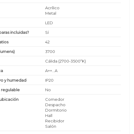
Acrílico
Metal
LED
paras incluidas?
Sí
tios
42
(lumens)
3700
Cálida (2700-3500ºK)
ca
A++...A
lvo y humedad
IP20
z regulable
No
ubicación
Comedor
Despacho
Dormitorio
Hall
Recibidor
Salón