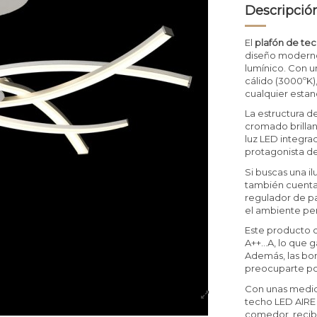
Descripció
El
plafón de te
diseño moderno
lumínico. Con u
cálido (3000ºK)
cualquier estan
La estructura d
cromado brillan
luz LED integra
protagonista de
Si buscas una i
también cuenta 
regulador de pa
el ambiente pe
Este producto c
A++...A, lo que
Además, las bom
preocuparte po
Con unas medida
techo LED AIRE 
comedor, recib