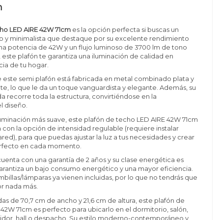
n
cho LED AIRE 42W 71cm
es la opción perfecta si buscas un
 y minimalista que destaque por su excelente rendimiento
na potencia de 42W y un flujo luminoso de 3700 lm de tono
, este plafón te garantiza una iluminación de calidad en
cia de tu hogar.
e este semi plafón está fabricada en metal combinado plata y
te, lo que le da un toque vanguardista y elegante. Además, su
da recorre toda la estructura, convirtiéndose en la
l diseño.
luminación más suave, este plafón de techo LED AIRE 42W 71cm
con la opción de intensidad regulable (requiere instalar
red), para que puedas ajustar la luz a tus necesidades y crear
rfecto en cada momento.
uenta con una garantía de 2 años y su clase energética es
 garantiza un bajo consumo energético y una mayor eficiencia.
billas/lámparas ya vienen incluidas, por lo que no tendrás que
r nada más.
s de 70,7 cm de ancho y 21,6 cm de altura, este plafón de
42W 71cm es perfecto para ubicarlo en el dormitorio, salón,
idor, hall o despacho. Su estilo moderno-contemporáneo y