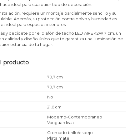
 hace ideal para cualquier tipo de decoración.
instalación, requiere un montaje parcialmente sencillo y su
gulable. Además, su protección contra polvo y humedad es
 es ideal para espacios interiores.
ás y decídete por el plafón de techo LED AIRE 42W 71cm, un
n calidad y diseño único que te garantiza una iluminación de
quier estancia de tu hogar.
l producto
70,7 cm
70,7 cm
e
No
21,6 cm
Moderno-Contemporaneo
Vanguardista
Cromado brillo/espejo
Plata mate