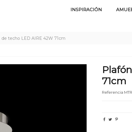
INSPIRACIÓN
AMUE
n de techo LED AIRE 42W 71cm
Plafó
71cm
Referencia
MTR