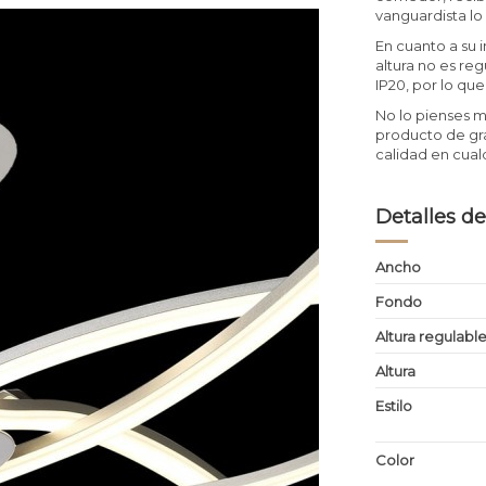
vanguardista lo
En cuanto a su 
altura no es re
IP20, por lo que
No lo pienses m
producto de gra
calidad en cual
Detalles de
Ancho
Fondo
Altura regulabl
Altura
Estilo
Color