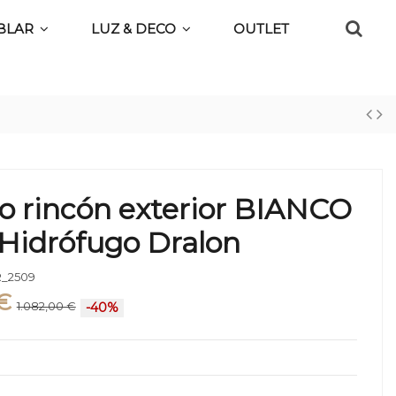
BLAR
LUZ & DECO
OUTLET
o rincón exterior BIANCO
 Hidrófugo Dralon
_2509
€
1.082,00 €
-40%