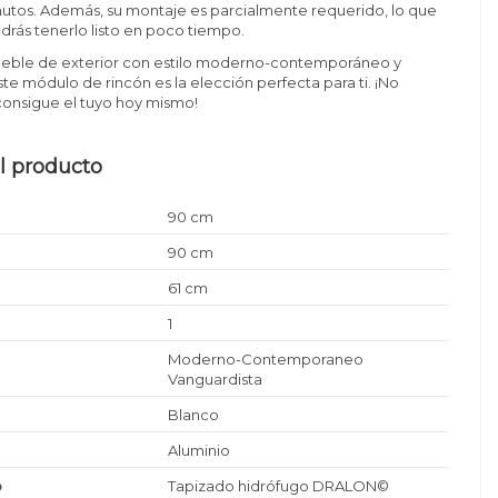
utos. Además, su montaje es parcialmente requerido, lo que
odrás tenerlo listo en poco tiempo.
ueble de exterior con estilo moderno-contemporáneo y
ste módulo de rincón es la elección perfecta para ti. ¡No
consigue el tuyo hoy mismo!
l producto
90 cm
90 cm
61 cm
1
Moderno-Contemporaneo
Vanguardista
Blanco
Aluminio
o
Tapizado hidrófugo DRALON©