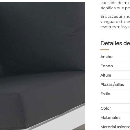
cuestión de min
significa que p
Si buscas un m
vanguardista, e
esperes más y 
Detalles de
Ancho
Fondo
Altura
Plazas / sillas
Estilo
Color
Materiales
Material asient