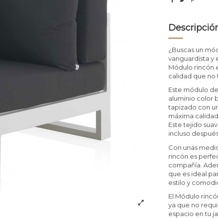
Descripció
¿Buscas un módu
vanguardista y 
Módulo rincón e
calidad que no 
Este módulo de 
aluminio color b
tapizado con u
máxima calidad 
Este tejido sua
incluso después
Con unas medid
rincón es perfec
compañía. Ademá
que es ideal pa
estilo y comodi
El Módulo rincón
ya que no requi
espacio en tu ja