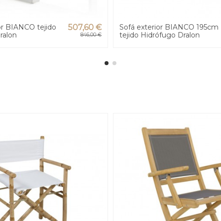
ior BIANCO tejido
507,60 €
Sofá exterior BIANCO 195cm
ralon
tejido Hidrófugo Dralon
846,00 €