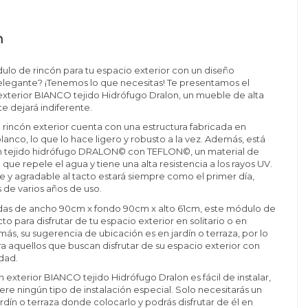
n
lo de rincón para tu espacio exterior con un diseño
elegante? ¡Tenemos lo que necesitas! Te presentamos el
xterior BIANCO tejido Hidrófugo Dralon, un mueble de alta
te dejará indiferente.
rincón exterior cuenta con una estructura fabricada en
lanco, lo que lo hace ligero y robusto a la vez. Además, está
n tejido hidrófugo DRALON© con TEFLON©, un material de
que repele el agua y tiene una alta resistencia a los rayos UV.
ve y agradable al tacto estará siempre como el primer día,
 de varios años de uso.
as de ancho 90cm x fondo 90cm x alto 61cm, este módulo de
to para disfrutar de tu espacio exterior en solitario o en
s, su sugerencia de ubicación es en jardín o terraza, por lo
ra aquellos que buscan disfrutar de su espacio exterior con
dad.
 exterior BIANCO tejido Hidrófugo Dralon es fácil de instalar,
ere ningún tipo de instalación especial. Solo necesitarás un
rdín o terraza donde colocarlo y podrás disfrutar de él en