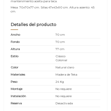
mantenimiento:aceita para teca.
Mesa: 70x70x77 cm. Sillas:47x43x90 cm. Altura asiento: 45
cm.
Detalles del producto
Ancho
70 cm
Fondo
70 cm
Altura
77 cm
Estilo
Clásico
Colonial
Color
Natural claro
Materiales
Madera de Teka
Peso
24 Kg
Montaje
No requiere
Instalación
No requiere
Reserva
Desactivada