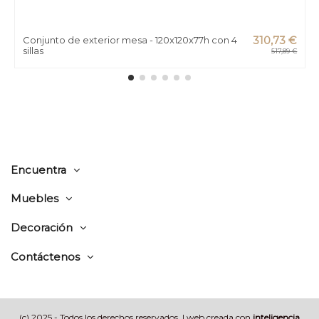
Conjunto de exterior mesa - 120x120x77h con 4
310,73 €
sillas
517,89 €
Encuentra
Muebles
Decoración
Contáctenos
(c) 2025 - Todos los derechos reservados | web creada con
inteligencia