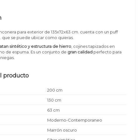
n
inconera para exterior de 135x72x63 cm. cuenta con un puff
 que se puede ubicar como quieras.
ratan sintético y estructura de hierro
, cojines tapizados en
leno de espuma. Es un conjunto de
gran calidad
perfecto para
aniegas.
l producto
200 cm
130 cm
63 cm
Moderno-Contemporaneo
Marrón oscuro
Fibra sintética