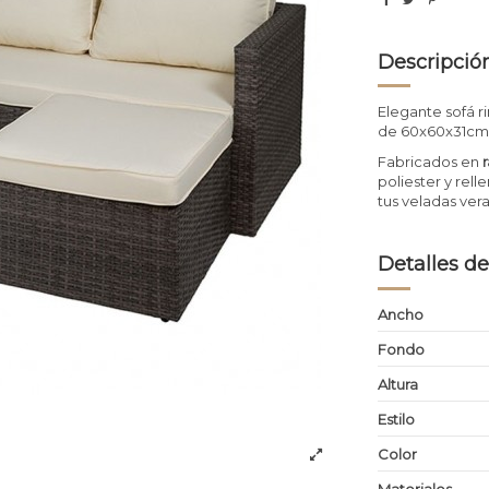
Descripció
Elegante sofá r
de 60x60x31cm.
Fabricados en
poliester y rel
tus veladas ver
Detalles de
Ancho
Fondo
Altura
Estilo
Color
Materiales