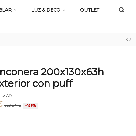
BLAR
LUZ & DECO
OUTLET
rinconera 200x130x63h
xterior con puff
_51797
€
629,94 €
-40%