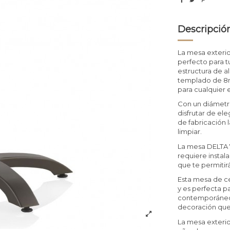
Descripció
La mesa exteri
perfecto para t
estructura de a
templado de 8mm
para cualquier 
Con un diámetro
disfrutar de el
de fabricación l
limpiar.
La mesa DELTA 7
requiere instal
que te permitir
Esta mesa de ce
y es perfecta p
contemporáneo, 
decoración que
La mesa exterio