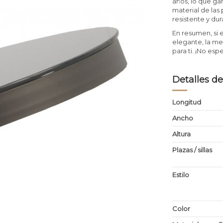
años, lo que ga
material de las
resistente y dur
En resumen, si 
elegante, la me
para ti. ¡No es
Detalles de
Longitud
Ancho
Altura
Plazas / sillas
Estilo
Color