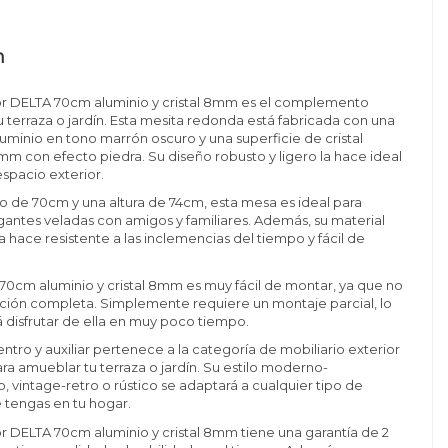
n
or DELTA 70cm aluminio y cristal 8mm es el complemento
u terraza o jardín. Esta mesita redonda está fabricada con una
luminio en tono marrón oscuro y una superficie de cristal
 con efecto piedra. Su diseño robusto y ligero la hace ideal
espacio exterior.
 de 70cm y una altura de 74cm, esta mesa es ideal para
egantes veladas con amigos y familiares. Además, su material
a hace resistente a las inclemencias del tiempo y fácil de
0cm aluminio y cristal 8mm es muy fácil de montar, ya que no
ación completa. Simplemente requiere un montaje parcial, lo
á disfrutar de ella en muy poco tiempo.
ntro y auxiliar pertenece a la categoría de mobiliario exterior
ara amueblar tu terraza o jardín. Su estilo moderno-
vintage-retro o rústico se adaptará a cualquier tipo de
 tengas en tu hogar.
r DELTA 70cm aluminio y cristal 8mm tiene una garantía de 2