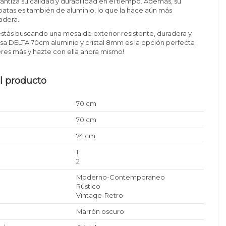
rantiza su calidad y durabilidad en el tiempo. Además, su
 patas es también de aluminio, lo que la hace aún más
adera.
estás buscando una mesa de exterior resistente, duradera y
sa DELTA 70cm aluminio y cristal 8mm es la opción perfecta
peres más y hazte con ella ahora mismo!
l producto
70 cm
70 cm
74 cm
1
2
Moderno-Contemporaneo
Rústico
Vintage-Retro
Marrón oscuro