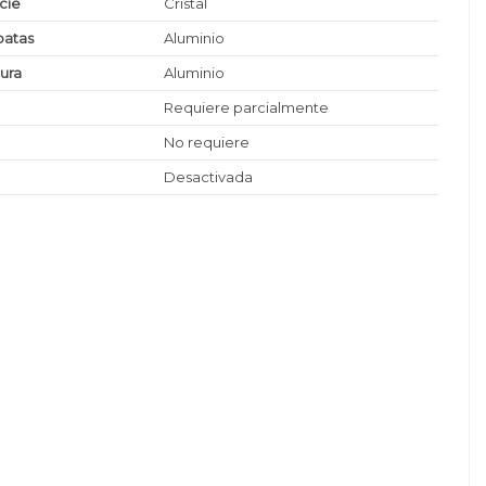
icie
Cristal
patas
Aluminio
tura
Aluminio
Requiere parcialmente
No requiere
Desactivada