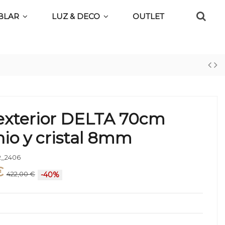
BLAR
LUZ & DECO
OUTLET
exterior DELTA 70cm
io y cristal 8mm
_2406
€
422,00 €
-40%