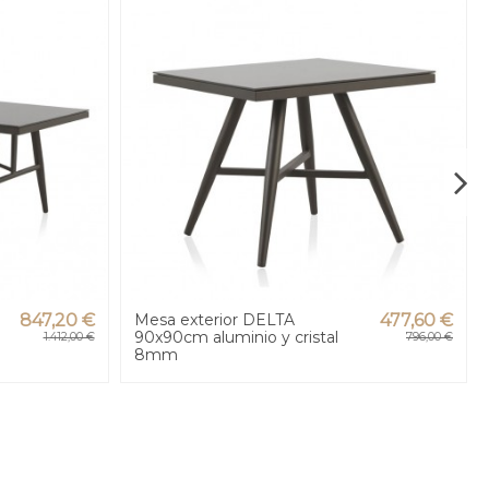
847,20 €
Mesa exterior DELTA
477,60 €
90x90cm aluminio y cristal
1.412,00 €
796,00 €
8mm