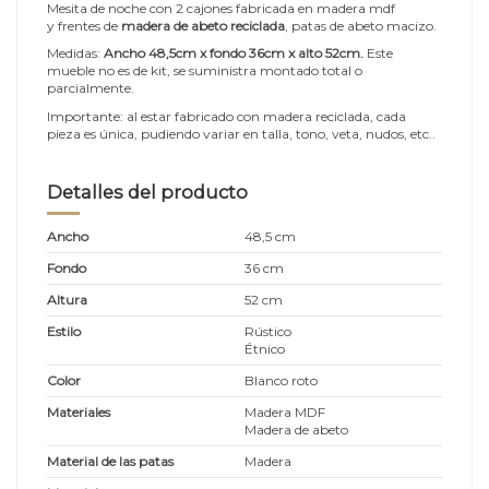
Mesita de noche con 2 cajones fabricada en madera mdf
y frentes de
madera de abeto reciclada
, patas de abeto macizo.
Medidas:
Ancho 48,5cm x fondo 36cm x alto 52cm
.
Este
mueble no es de kit, se suministra montado total o
parcialmente.
Importante: al estar fabricado con madera reciclada, cada
pieza es única, pudiendo variar en talla, tono, veta, nudos, etc..
Detalles del producto
Ancho
48,5 cm
Fondo
36 cm
Altura
52 cm
Estilo
Rústico
Étnico
Color
Blanco roto
Materiales
Madera MDF
Madera de abeto
Material de las patas
Madera