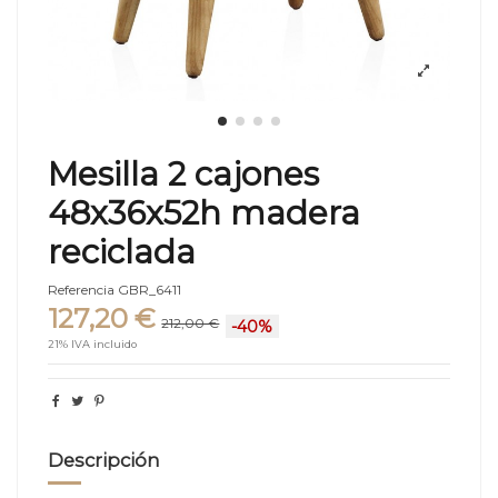
Mesilla 2 cajones
48x36x52h madera
reciclada
Referencia
GBR_6411
127,20 €
212,00 €
-40%
21% IVA incluido
Descripción