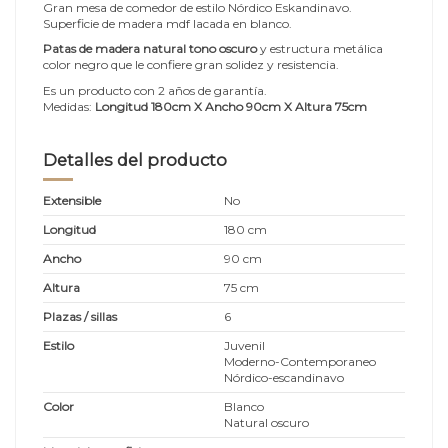
Gran mesa de comedor de estilo Nórdico Eskandinavo.
Superficie de madera mdf lacada en blanco.
Patas de madera natural tono oscuro
y estructura metálica
color negro que le confiere gran solidez y resistencia.
Es un producto con 2 años de garantía.
Medidas:
Longitud 180cm X Ancho 90cm X Altura 75cm
Detalles del producto
Extensible
No
Longitud
180 cm
Ancho
90 cm
Altura
75 cm
Plazas / sillas
6
Estilo
Juvenil
Moderno-Contemporaneo
Nórdico-escandinavo
Color
Blanco
Natural oscuro