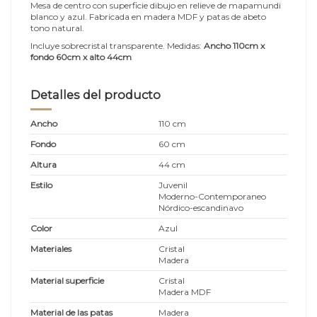
Mesa de centro con superficie dibujo en relieve de mapamundi
blanco y azul. Fabricada en madera MDF y patas de abeto
tono natural.
Incluye sobrecristal transparente. Medidas:
Ancho 110cm x
fondo 60cm x alto 44cm
Detalles del producto
Ancho
110 cm
Fondo
60 cm
Altura
44 cm
Estilo
Juvenil
Moderno-Contemporaneo
Nórdico-escandinavo
Color
Azul
Materiales
Cristal
Madera
Material superficie
Cristal
Madera MDF
Material de las patas
Madera