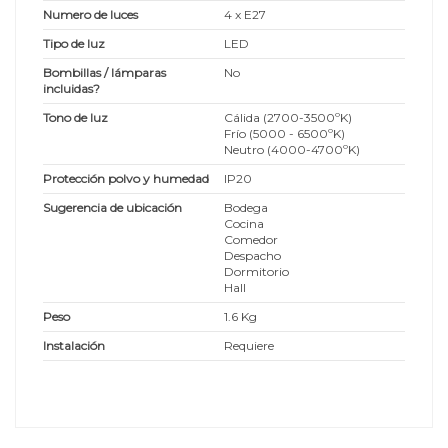
Numero de luces
4 x E27
Tipo de luz
LED
Bombillas / lámparas
No
incluidas?
Tono de luz
Cálida (2700-3500ºK)
Frío (5000 - 6500ºK)
Neutro (4000-4700ºK)
Protección polvo y humedad
IP20
Sugerencia de ubicación
Bodega
Cocina
Comedor
Despacho
Dormitorio
Hall
Peso
1.6 Kg
Instalación
Requiere