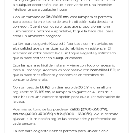
a cualquier decoración, lo que la convierte en una inversión
inteligente para cualquier hogar.
Con un tamaño de
38x15x165 cm
, esta lámpara es perfecta
para colocarla en el techo de una habitación, sala de estar o
comedor. Cuenta con cuatro luces que proporcionan una
iluminación uniforme y agradable, lo que la hace ideal para
crear un ambiente acogedor.
La lámpara colgante Kazz está fabricada con materiales de
alta calidad que garantizan su durabilidad y resistencia. El
acabado en color blanco le da un toque elegante y sofisticado
que la hace destacar en cualquier espacio.
Esta lámpara es fácil de instalar y viene con todo lo necesario
para su montaje. Además, es compatible con
bombillas LED
, lo
que la hace más eficiente y económica en términos de
consumo de energía.
Con un peso de
1.6 Kg
, un diámetro de
38 cm
y una altura
regulable de
15-165 cm
, la lámpara colgante de 4 luces de la
serie Kazz es una excelente opción para cualquier habitación de
la casa.
Además, su tono de luz puede ser
cálido (2700-3500ºK)
,
neutro (4000-4700ºK)
o
frío (5000 - 6500ºK)
, lo que permite
ajustar la iluminación según las necesidades y preferencias de
cada persona.
La lámpara colgante Kazz es perfecta para ubicarla en el