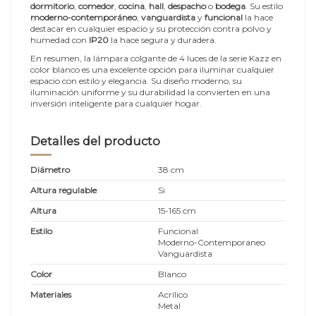
dormitorio
,
comedor
,
cocina
,
hall
,
despacho
o
bodega
. Su estilo
moderno-contemporáneo
,
vanguardista
y
funcional
la hace
destacar en cualquier espacio y su protección contra polvo y
humedad con
IP20
la hace segura y duradera.
En resumen, la lámpara colgante de 4 luces de la serie Kazz en
color blanco es una excelente opción para iluminar cualquier
espacio con estilo y elegancia. Su diseño moderno, su
iluminación uniforme y su durabilidad la convierten en una
inversión inteligente para cualquier hogar.
Detalles del producto
Diámetro
38 cm
Altura regulable
Si
Altura
15-165 cm
Estilo
Funcional
Moderno-Contemporaneo
Vanguardista
Color
Blanco
Materiales
Acrílico
Metal