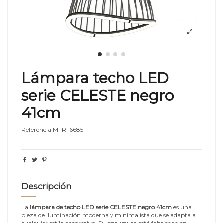
Lámpara techo LED
serie CELESTE negro
41cm
Referencia
MTR_6685
Descripción
La
lámpara de techo LED serie CELESTE negro 41cm
es una
pieza de iluminación moderna y minimalista que se adapta a
cualquier estilo decorativo. Su estructura está fabricada en