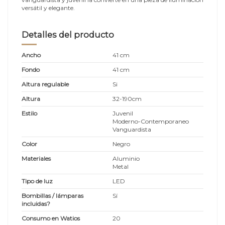
versátil y elegante.
Detalles del producto
Ancho
41 cm
Fondo
41 cm
Altura regulable
Si
Altura
32-190cm
Estilo
Juvenil
Moderno-Contemporaneo
Vanguardista
Color
Negro
Materiales
Aluminio
Metal
Tipo de luz
LED
Bombillas / lámparas
Sí
incluidas?
Consumo en Watios
20