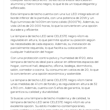
aluminio y hierro tono negro, lo que le da un toque elegante y
sofisticado.
Esta lámpara de techo cuenta con una luz LED integrada en el
borde inferior de la pantalla, con una potencia de 20W y un
flujo luminoso de 1400lm en tono cálido (3000ºK). Además, su
vida útil es de 20.000 horas, lo que la convierte en una opción
duradera y eficiente.
La lámpara de techo LED serie CELESTE negro 41cm es
regulable en altura, lo que permite ajustar su posición según
las necesidades de cada espacio. Además, su instalación es
parcialmente requerida, lo que facilita su colocación en
cualquier habitación del hogar.
Con una protección contra polvo y humedad de IP20, esta
lámpara de techo es ideal para ubicar en diferentes espacios del
hogar, como el hall, despacho, oficina, bodega, dormitorio,
salón, comedor o cocina. Su consumo en vatios es de 20, lo que
la convierte en una opción económica y sostenible.
La lámpara de techo LED serie CELESTE negro 41cm tiene
unas medidas de 41 cm de fondo y es regulable en altura de 32
a 190 cm. Además, cuenta con 5 años de garantía, lo que
garantiza su calidad y durabilidad.
Si buscas una lámpara de techo moderna y de calidad, la
lámpara de techo LED serie CELESTE negro 41cm es una
excelente opción. Su estilo moderno-contemporáneo,
vanguardista y juvenil la convierte en una pieza de iluminación