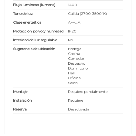
Flujo luminoso (lumens)
1400
Tono de luz
Cálida (2700-3500ºK)
Clase energética
A++...A
Protección polvo y humedad
IP20
Intesidad de luz regulable
No
Sugerencia de ubicación
Bodega
Cocina
Comedor
Despacho
Dormitorio
Hall
Oficina
Salón
Montaje
Requiere parcialmente
Instalación
Requiere
Reserva
Desactivada