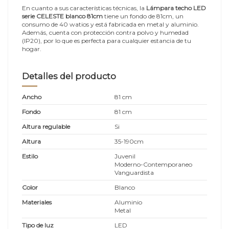
En cuanto a sus características técnicas, la
Lámpara techo LED
serie CELESTE blanco 81cm
tiene un fondo de 81cm, un
consumo de 40 watios y está fabricada en metal y aluminio.
Además, cuenta con protección contra polvo y humedad
(IP20), por lo que es perfecta para cualquier estancia de tu
hogar.
Detalles del producto
Ancho
81 cm
Fondo
81 cm
Altura regulable
Si
Altura
35-190cm
Estilo
Juvenil
Moderno-Contemporaneo
Vanguardista
Color
Blanco
Materiales
Aluminio
Metal
Tipo de luz
LED