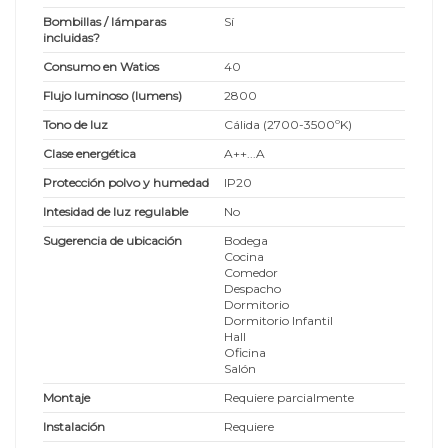
Bombillas / lámparas
Sí
incluidas?
Consumo en Watios
40
Flujo luminoso (lumens)
2800
Tono de luz
Cálida (2700-3500ºK)
Clase energética
A++...A
Protección polvo y humedad
IP20
Intesidad de luz regulable
No
Sugerencia de ubicación
Bodega
Cocina
Comedor
Despacho
Dormitorio
Dormitorio Infantil
Hall
Oficina
Salón
Montaje
Requiere parcialmente
Instalación
Requiere