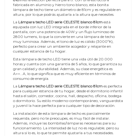
fabricada en aluminio y hierro tono blanco, esta bonita
lámpara de techo tiene un diámetro de 81cm y es regulable en
altura, por lo que podrás ajustarla a la altura que necesites.
La
Lámpara techo LED serie CELESTE blanco 81cm
está
equipada con luz LED integrada en el borde inferior de la
pantalla, con una potencia de 40W y un flujo luminoso de
2800 lumens, lo que la convierte en una lámpara de techo
muy luminosa. Además, el tono de luz es cálido (3000ºK),
perfecto para crear un ambiente acogedor y relajante en
cualquier estancia de tu hogar.
Esta lámpara de techo LED tiene una vida útil de 20.000
horas y cuenta con una garantía de 5 años, lo que garantiza su
gran calidad y durabilidad. Además, su clase energética es
A++...A, lo que significa que es muy eficiente en términos de
consumo de energía.
La
Lámpara techo LED serie CELESTE blanco 81cm
es perfecta
para cualquier estancia de tu hogar, desde el dormitorio infantil
hasta el salón, comedor, cocina, hall, despacho, oficina, bodega
o dormitorio. Su estilo moderno-contemporáneo, vanguardista
y juvenil la hace perfecta para cualquier tipo de decoración.
La instalación de esta lámpara de techo es parcialmente
requerida, pero no te preocupes, es muy fácil de instalar.
Además, incluye las bombillas/lámparas necesarias para su
funcionamiento. La intensidad de luz no es regulable, pero su
altura sí lo es, lo que te permite ajustarla a tus necesidades.