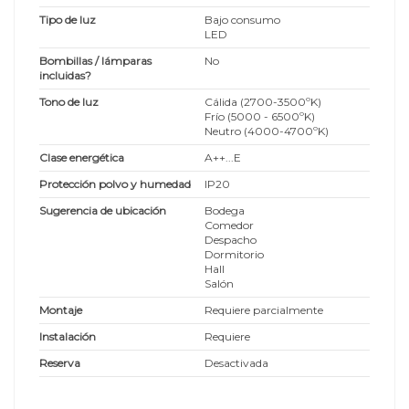
Tipo de luz
Bajo consumo
LED
Bombillas / lámparas
No
incluidas?
Tono de luz
Cálida (2700-3500ºK)
Frío (5000 - 6500ºK)
Neutro (4000-4700ºK)
Clase energética
A++...E
Protección polvo y humedad
IP20
Sugerencia de ubicación
Bodega
Comedor
Despacho
Dormitorio
Hall
Salón
Montaje
Requiere parcialmente
Instalación
Requiere
Reserva
Desactivada