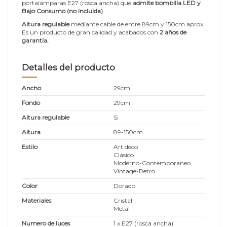
portalámparas E27 (rosca ancha) que
admite bombilla LED y
Bajo Consumo (no incluida)
Altura regulable
mediante cable de entre 89cm y 150cm aprox.
Es un producto de gran calidad y acabados con
2 años de
garantía.
Detalles del producto
Ancho
29cm
Fondo
29cm
Altura regulable
Si
Altura
89-150cm
Estilo
Art déco
Clásico
Moderno-Contemporaneo
Vintage-Retro
Color
Dorado
Materiales
Cristal
Metal
Numero de luces
1 x E27 (rosca ancha)