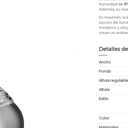
humedad de
I
Además, su rese
En resumen, la
opción de ilumi
moderno y elega
crean un ambie
Detalles de
Ancho
Fondo
Altura regulabl
Altura
Estilo
Color
Materiales