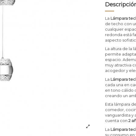
Descripció
La
Lámpara tech
de techo con u
cualquier espac
redonda está fa
aspecto sofistic
La altura de la
permite adaptar
espacio. Además,
muy atractiva c
acogedor y eleg
La
Lámpara tech
cada una en cad
en tono cálido
creando un ambi
Esta lámpara de
comedor, cocin
vanguardista y 
cuenta con
2 a
La
Lámpara tech
su consumo en 