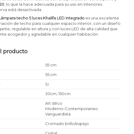
P20
, lo que la hace adecuada para su uso en interiores.
rva está desactivada.
Lámpara techo 5 luces Khalifa LED integrado
es una excelente
nación de techo para cualquier espacio interior, con un diseño
nte, regulable en altura y con luces LED de alta calidad que
nte acogedor y agradable en cualquier habitación.
l producto
55 cm
55 cm
e
Si
30cm, 150cm
Art déco
Moderno-Contemporaneo
Vanguardista
Cromado brillo/espejo
Cristal