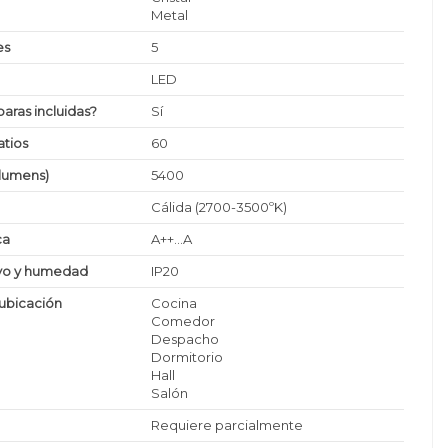
Metal
es
5
LED
paras incluidas?
Sí
tios
60
(lumens)
5400
Cálida (2700-3500ºK)
ca
A++...A
lvo y humedad
IP20
ubicación
Cocina
Comedor
Despacho
Dormitorio
Hall
Salón
Requiere parcialmente