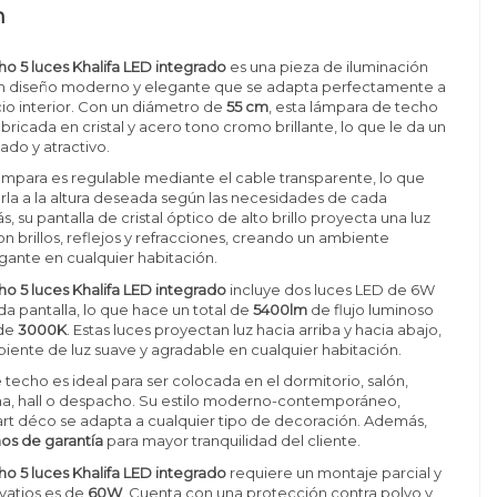
n
o 5 luces Khalifa LED integrado
es una pieza de iluminación
n diseño moderno y elegante que se adapta perfectamente a
io interior. Con un diámetro de
55 cm
, esta lámpara de techo
bricada en cristal y acero tono cromo brillante, lo que le da un
ado y atractivo.
 lámpara es regulable mediante el cable transparente, lo que
la a la altura deseada según las necesidades de cada
 su pantalla de cristal óptico de alto brillo proyecta una luz
on brillos, reflejos y refracciones, creando un ambiente
ante en cualquier habitación.
o 5 luces Khalifa LED integrado
incluye dos luces LED de 6W
a pantalla, lo que hace un total de
5400lm
de flujo luminoso
 de
3000K
. Estas luces proyectan luz hacia arriba y hacia abajo,
ente de luz suave y agradable en cualquier habitación.
 techo es ideal para ser colocada en el dormitorio, salón,
a, hall o despacho. Su estilo moderno-contemporáneo,
art déco se adapta a cualquier tipo de decoración. Además,
ños de garantía
para mayor tranquilidad del cliente.
o 5 luces Khalifa LED integrado
requiere un montaje parcial y
vatios es de
60W
. Cuenta con una protección contra polvo y