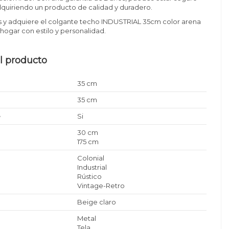
quiriendo un producto de calidad y duradero.
 y adquiere el colgante techo INDUSTRIAL 35cm color arena
 hogar con estilo y personalidad.
l producto
35 cm
35 cm
e
Si
30 cm
175 cm
Colonial
Industrial
Rústico
Vintage-Retro
Beige claro
Metal
Tela