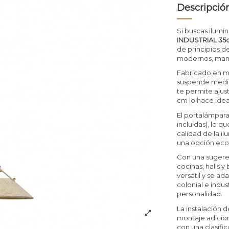
Descripció
Si buscas ilumin
INDUSTRIAL 35c
de principios d
modernos, mante
Fabricado en me
suspende median
te permite ajus
cm lo hace idea
El portalámpara
incluidas), lo q
calidad de la i
una opción ecol
Con una sugere
cocinas, halls 
versátil y se ad
colonial e indu
personalidad.
La instalación 
montaje adicio
con una clasifi