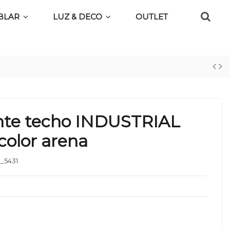
BLAR
LUZ & DECO
OUTLET
nte techo INDUSTRIAL
color arena
_5431