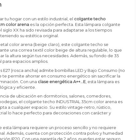
n
ar tu hogar con un estilo industrial, el
colgante techo
m color arena
es la opción perfecta. Esta lámpara colgante
el siglo XX ha sido revisada para adaptarse a los tiempos
niendo su estética original.
tal color arena (beige claro), este colgante techo se
te una correa textil color beige de altura regulable, lo que
tar la altura según tus necesidades. Además, su fondo de 35
l para espacios amplios.
s E27 (rosca ancha) admite bombillas LED y Bajo Consumo (no
ue te permite ahorrar en consumo energético sin sacrificar la
luminación. Con una
clase energética A++...E
, esta lámpara es
ógica y eficiente.
ncia de ubicación en dormitorios, salones, comedores,
y bodegas, el colgante techo INDUSTRIAL 35cm color arena es
apta a cualquier espacio. Su estilo vintage-retro, rústico,
strial lo hace perfecto para decoraciones con carácter y
de esta lámpara requiere un proceso sencillo y no requiere
nal. Además, cuenta con protección contra polvo y humedad
cación IP20. Con una garantía de 2 años, puedes estar seguro