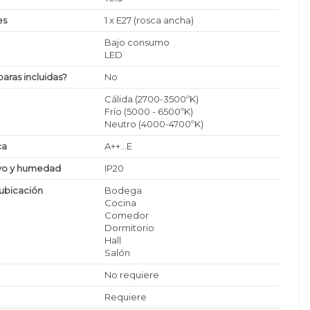
es
1 x E27 (rosca ancha)
Bajo consumo
LED
paras incluidas?
No
Cálida (2700-3500ºK)
Frío (5000 - 6500ºK)
Neutro (4000-4700ºK)
ca
A++...E
lvo y humedad
IP20
ubicación
Bodega
Cocina
Comedor
Dormitorio
Hall
Salón
No requiere
Requiere