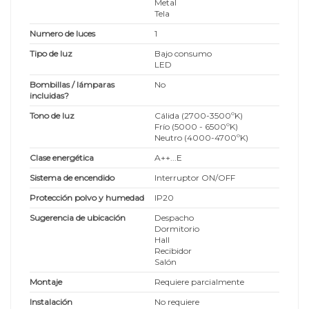
Metal
Tela
Numero de luces
1
Tipo de luz
Bajo consumo
LED
Bombillas / lámparas
No
incluidas?
Tono de luz
Cálida (2700-3500ºK)
Frío (5000 - 6500ºK)
Neutro (4000-4700ºK)
Clase energética
A++...E
Sistema de encendido
Interruptor ON/OFF
Protección polvo y humedad
IP20
Sugerencia de ubicación
Despacho
Dormitorio
Hall
Recibidor
Salón
Montaje
Requiere parcialmente
Instalación
No requiere