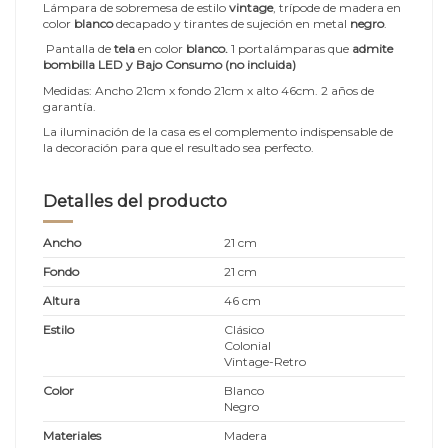
Lámpara de sobremesa de estilo
vintage
, trípode de madera en
color
blanco
decapado y tirantes de sujeción en metal
negro
.
Pantalla de
tela
en color
blanco.
1 portalámparas que
admite
bombilla LED y Bajo Consumo (no incluida)
Medidas: Ancho 21cm x fondo 21cm x alto 46cm. 2 años de
garantía.
La iluminación de la casa es el complemento indispensable de
la decoración para que el resultado sea perfecto.
Detalles del producto
Ancho
21 cm
Fondo
21 cm
Altura
46 cm
Estilo
Clásico
Colonial
Vintage-Retro
Color
Blanco
Negro
Materiales
Madera