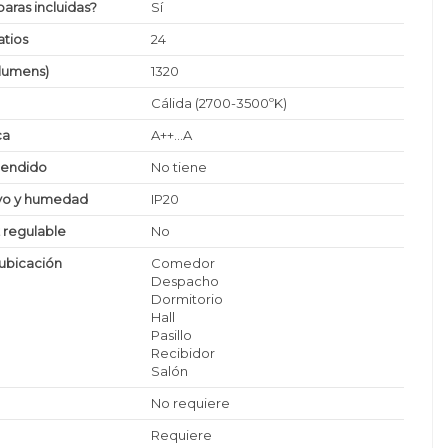
paras incluidas?
Sí
tios
24
(lumens)
1320
Cálida (2700-3500ºK)
ca
A++...A
cendido
No tiene
lvo y humedad
IP20
z regulable
No
ubicación
Comedor
Despacho
Dormitorio
Hall
Pasillo
Recibidor
Salón
No requiere
Requiere