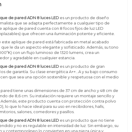
n
ique de pared ADN 8 luces LED
es un producto de diseño
malista que se adapta perfectamente a cualquier tipo de
e aplique de pared cuenta con 8 focos fijos de luz LED
plazables) que ofrecen una iluminación potente y eficiente.
e este aplique de pared está fabricada en metal acabado
o que le da un aspecto elegante y sofisticado. Además, su tono
3000ºK) con un flujo luminoso de 1320 lumens, crea un
dor y agradable en cualquier estancia.
ique de pared ADN 8 luces LED
es un producto de gran
ños de garantía. Su clase energética A++...A y su bajo consumo
acen que sea una opción sostenible y respetuosa con el medio
e pared tiene unas dimensiones de 37 cm de ancho y 48 cm de
ondo de 8,6 cm. Su instalación requiere un montaje sencillo y
ar. Además, este producto cuenta con protección contra polvo
, lo que lo hace ideal para su uso en recibidores, halls,
itorios, salones, comedores y pasillos.
ique de pared ADN 8 luces LED
es un producto que no tiene
ndido y no es regulable en intensidad de luz. Sin embargo, su
 y contemporáneo lo convierten en una pieza única y