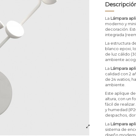
Descripció
La
Lámpara apl
moderno y mini
decoración. Est
integrada (reem
La estructura d
blanco epoxi, l
de luz cálido (
ambiente acoge
La
Lámpara apl
calidad con 2 a
de 24 watios, h
ambiente.
Este aplique d
altura, con un f
fácil de realiz
y humedad (IP20)
despachos, dorm
La
Lámpara apl
sistema de ence
diseño moderno