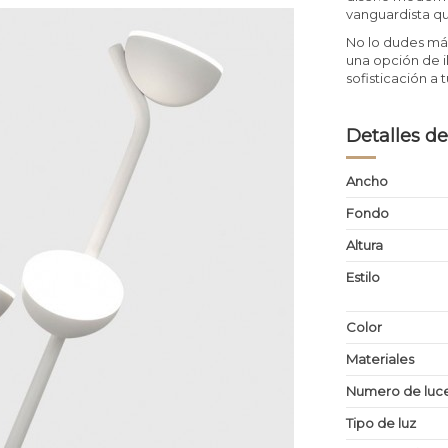
vanguardista qu
No lo dudes má
una opción de i
sofisticación a 
Detalles de
Ancho
Fondo
Altura
Estilo
Color
Materiales
Numero de luc
Tipo de luz