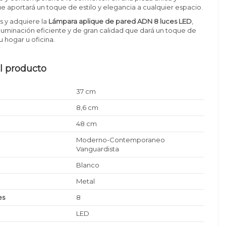
e aportará un toque de estilo y elegancia a cualquier espacio.
s y adquiere la
Lámpara aplique de pared ADN 8 luces LED
,
luminación eficiente y de gran calidad que dará un toque de
tu hogar u oficina.
l producto
37 cm
8,6 cm
48 cm
Moderno-Contemporaneo
Vanguardista
Blanco
Metal
es
8
LED