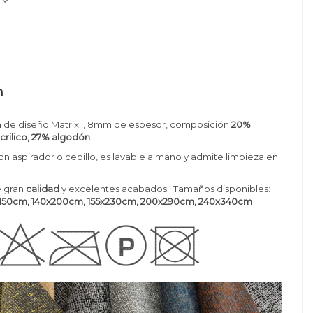
n
a de diseño Matrix I, 8mm de espesor, composición
20%
acrilico, 27% algodón
.
con aspirador o cepillo, es lavable a mano y admite limpieza en
 gran
calidad
y excelentes acabados. Tamaños disponibles:
x150cm, 140x200cm
, 155x230cm, 200x290cm, 240x340cm