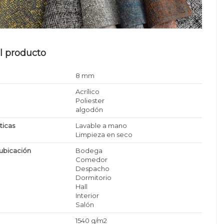
l producto
8 mm
Acrílico
Poliester
algodón
ticas
Lavable a mano
Limpieza en seco
ubicación
Bodega
Comedor
Despacho
Dormitorio
Hall
Interior
Salón
1540 g/m2