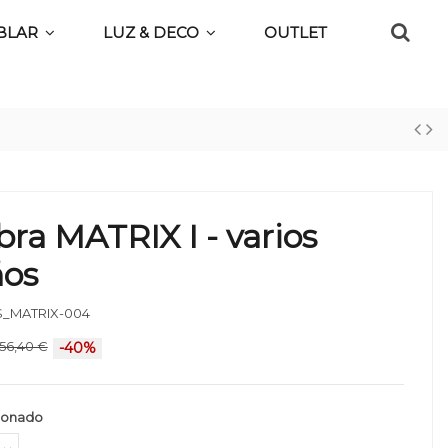
BLAR
LUZ & DECO
OUTLET
ra MATRIX I - varios
os
_MATRIX-004
56,40 €
-40%
ionado