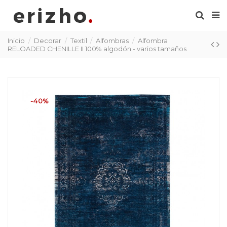
Inicio
Decorar
Textil
Alfombras
Alfombra
RELOADED CHENILLE II 100% algodón - varios tamaños
-40%