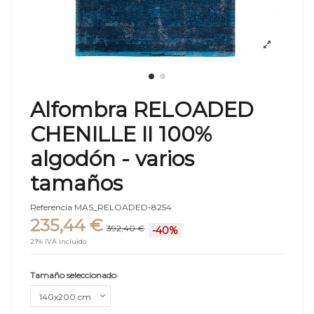
Alfombra RELOADED
CHENILLE II 100%
algodón - varios
tamaños
Referencia
MAS_RELOADED-8254
235,44 €
392,40 €
-40%
21% IVA incluido
Tamaño seleccionado