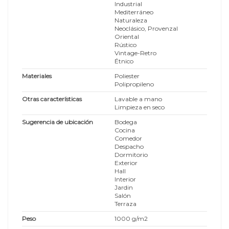
Industrial
Mediterráneo
Naturaleza
Neoclásico, Provenzal
Oriental
Rústico
Vintage-Retro
Étnico
Materiales
Poliester
Polipropileno
Otras características
Lavable a mano
Limpieza en seco
Sugerencia de ubicación
Bodega
Cocina
Comedor
Despacho
Dormitorio
Exterior
Hall
Interior
Jardin
Salón
Terraza
Peso
1000 g/m2