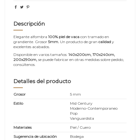
Descripción
Elegante alfombra
100% piel de vaca
con tramado en
grandiente. Grosor
5mm.
Un producto de gran
calidad
y
excelentes acabados.
Disponible en varios tamaños:
140x200cm, 170x240cm,
200x290cm,
se puede fabricar en otras medidas sobre pedido,
consúltenos.
Detalles del producto
Grosor
5 mm
Estilo
Mid Century
Moderno-Contemporaneo
Pop
Vanguardista
Materiales
Piel / Cuero
Sugerencia de ubicación
Bodega