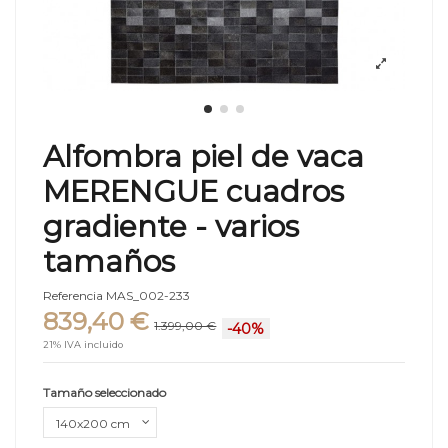
Alfombra piel de vaca
MERENGUE cuadros
gradiente - varios
tamaños
Referencia
MAS_002-233
839,40 €
1.399,00 €
-40%
21% IVA incluido
Tamaño seleccionado