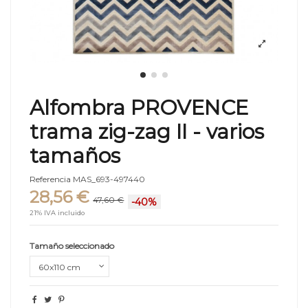
Alfombra PROVENCE
trama zig-zag II - varios
tamaños
Referencia
MAS_693-497440
28,56 €
47,60 €
-40%
21% IVA incluido
Tamaño seleccionado